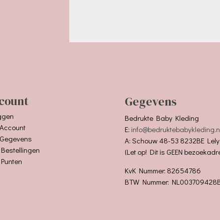
count
Gegevens
ggen
Bedrukte Baby Kleding
 Account
E:
info@bedruktebabykleding.n
 Gegevens
A: Schouw 48-53 8232BE Lely
 Bestellingen
(Let op! Dit is GEEN bezoekadr
 Punten
KvK Nummer: 82654786
BTW Nummer: NL003709428