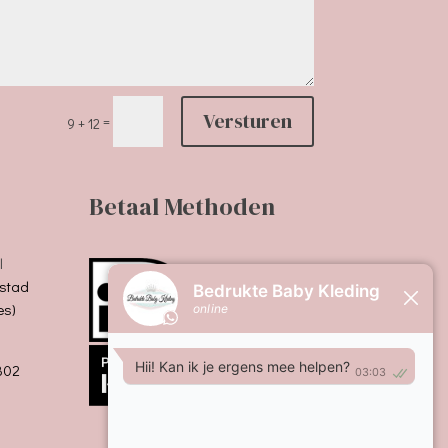
Versturen
=
9 + 12
Betaal Methoden
l
stad
es)
B02