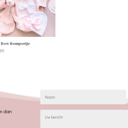
 Bow Rompertje
,95
em dan