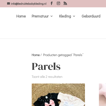
info@Bedruktebabykleding.nl
Home
Prematuur
Kleding
Geborduurd
Home
/ Producten getagged “Parels”
Parels
Gesorteerd
Toont alle 2 resultaten
op
nieuwste