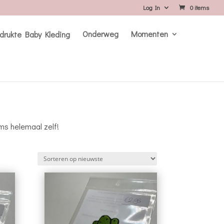
Log In
0 items
Onderweg
Momenten
ms helemaal zelf!