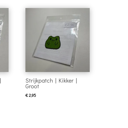
|
Strijkpatch | Kikker |
Groot
€
2,95