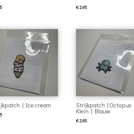
5
€
2,95
ijkpatch | Ice cream
Strijkpatch | Octopus 
Klein | Blauw
5
€
2,95