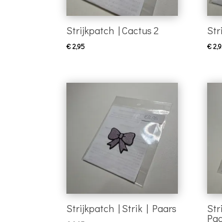
Strijkpatch | Cactus 2
Str
€
2,95
€
2,9
Strijkpatch | Strik | Paars
Str
Paa