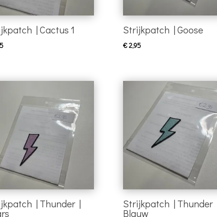
ijkpatch | Cactus 1
Strijkpatch | Goose
5
€
2,95
ijkpatch | Thunder |
Strijkpatch | Thunder 
rs
Blauw