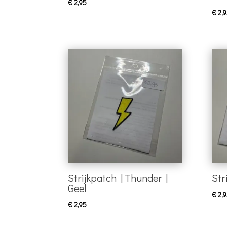
€
2,95
€
2,9
Strijkpatch | Thunder |
Str
Geel
€
2,9
€
2,95