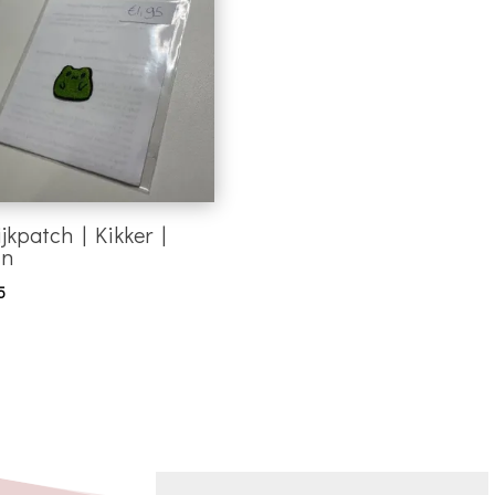
ijkpatch | Kikker |
in
5