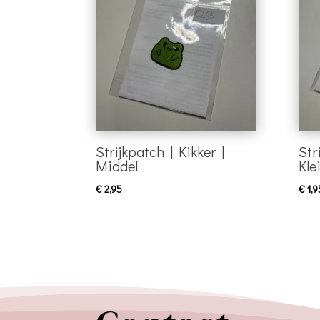
Strijkpatch | Kikker |
Str
Middel
Kle
€
2,95
€
1,9