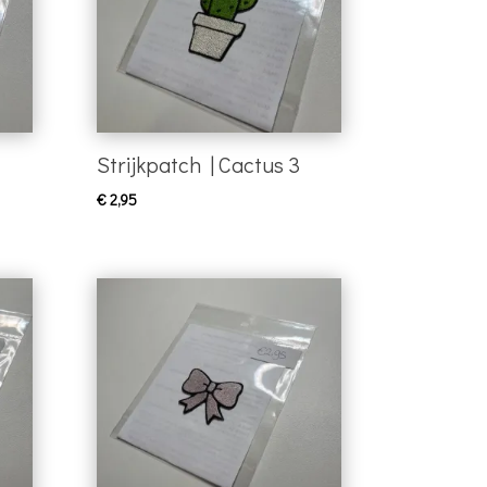
Strijkpatch | Cactus 3
€
2,95