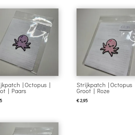
ijkpatch | Octopus |
Strijkpatch | Octopus 
ot | Paars
Groot | Roze
5
€
2,95