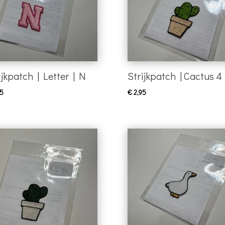
ijkpatch | Letter | N
Strijkpatch | Cactus 4
5
€
2,95