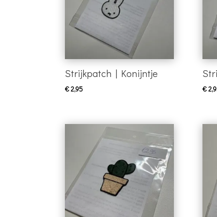
Strijkpatch | Konijntje
Str
€
2,95
€
2,9