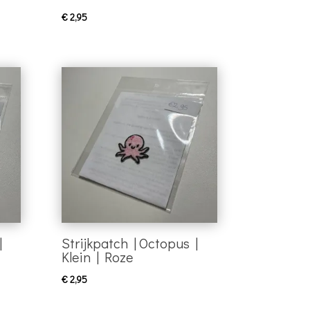
€
2,95
|
Strijkpatch | Octopus |
Klein | Roze
€
2,95