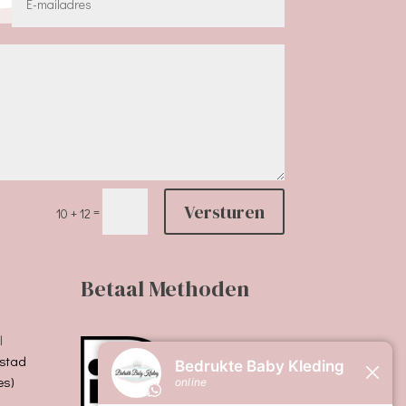
Versturen
=
10 + 12
Betaal Methoden
l
stad
es)