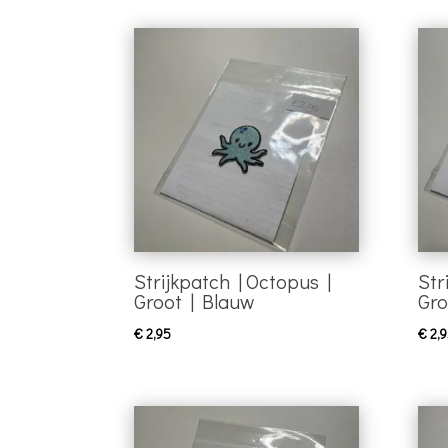
Strijkpatch | Octopus |
Str
Groot | Blauw
Gro
€
2,95
€
2,9