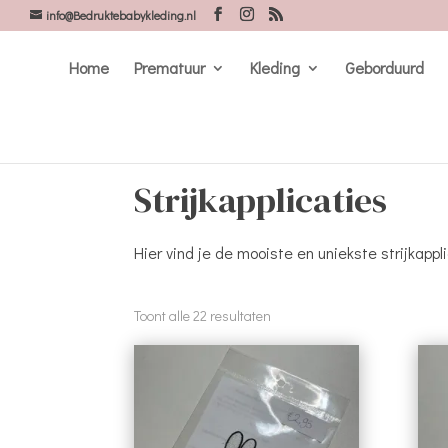
info@Bedruktebabykleding.nl
Home
Prematuur
Kleding
Geborduurd
Strijkapplicaties
Hier vind je de mooiste en uniekste strijkap
Gesorteerd
Toont alle 22 resultaten
op
nieuwste