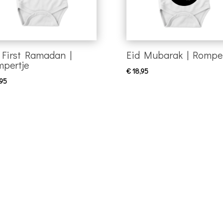
First Ramadan |
Eid Mubarak | Romper
pertje
€
18,95
95