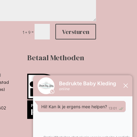
Versturen
=
1 + 9
Betaal Methoden
l
stad
es)
B02