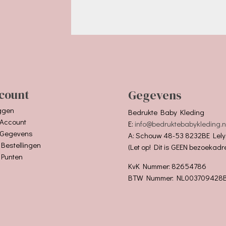
count
Gegevens
ggen
Bedrukte Baby Kleding
 Account
E:
info@bedruktebabykleding.n
 Gegevens
A: Schouw 48-53 8232BE Lely
 Bestellingen
(Let op! Dit is GEEN bezoekadr
 Punten
KvK Nummer: 82654786
BTW Nummer: NL003709428