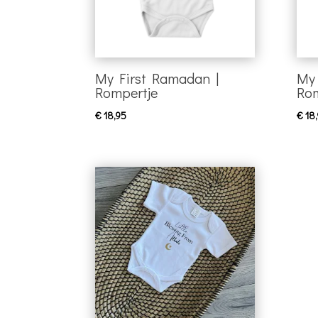
My First Ramadan |
My 
Rompertje
Rom
€
18,95
€
18,