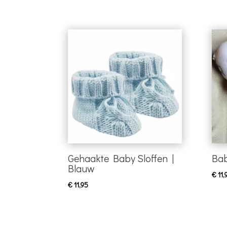
Gehaakte Baby Sloffen |
Bab
Blauw
€
11,
€
11,95