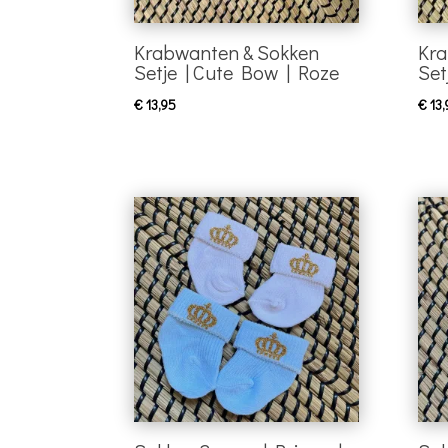
Krabwanten & Sokken
Kra
Setje | Cute Bow | Roze
Set
€
13,95
€
13,