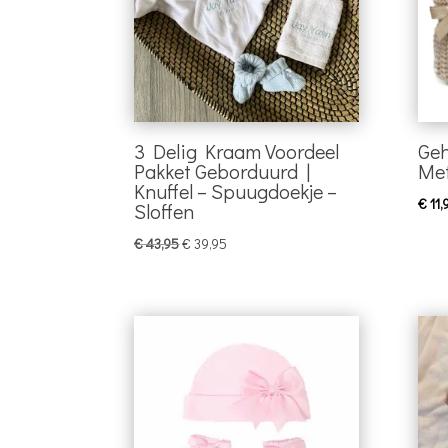
3 Delig Kraam Voordeel
Geh
Pakket Geborduurd |
Met
Knuffel – Spuugdoekje –
€
11,
Sloffen
Oorspronkelijke
Huidige
€
43,95
€
39,95
prijs
prijs
was:
is:
€ 43,95.
€ 39,95.