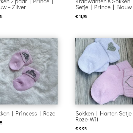
ken 2 paar | Prince |
Krabwanten & Sokken
uw – Zilver
Setje | Prince | Blauw
95
€
11,95
ken | Princess | Roze
Sokken | Harten Setje 
Roze-Wit
95
€
9,95