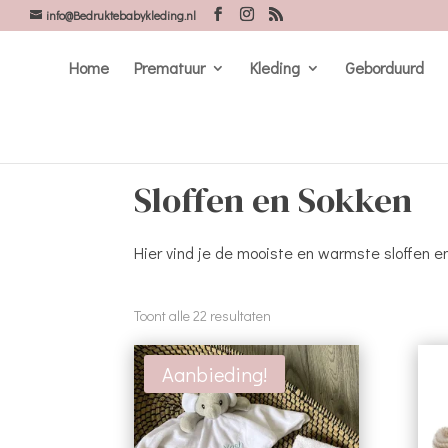
info@Bedruktebabykleding.nl
Home
Prematuur
Kleding
Geborduurd
Sloffen en Sokken
Hier vind je de mooiste en warmste sloffen 
Gesorteerd
Toont alle 22 resultaten
op
nieuwste
Aanbieding!