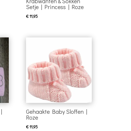
Krabwanten & Sokken
Setje | Princess | Roze
€
11,95
|
Gehaakte Baby Sloffen |
Roze
€
11,95