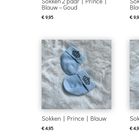
Sokken 2 paar | Prince |
Sok
Blauw – Goud
Bla
€
9,95
€
9,
Sokken | Prince | Blauw
Sok
€
4,95
€
4,