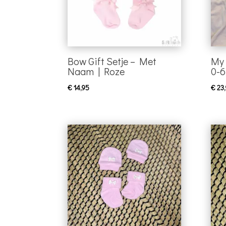
Bow Gift Setje – Met
My 
Naam | Roze
0-
€
14,95
€
23,