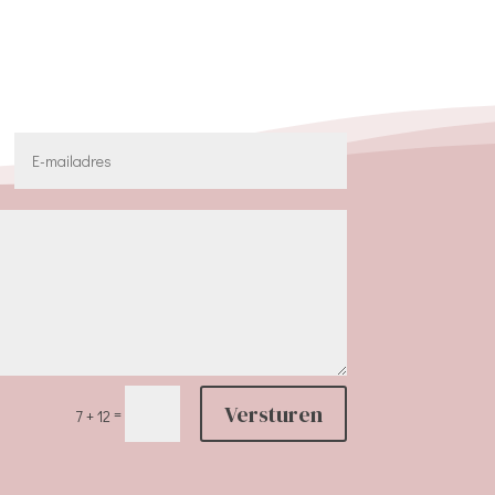
Versturen
=
7 + 12