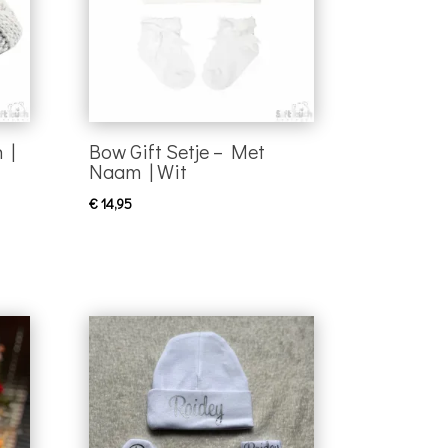
 |
Bow Gift Setje – Met
Naam | Wit
€
14,95