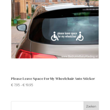
Please Leave Space For My Wheelchair Auto Sticker
Prijsklasse:
€
7,95
-
€
19,95
€ 7,95
tot
€ 19,95
Zoeken