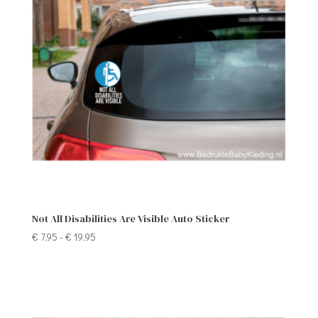
Not All Disabilities Are Visible Auto Sticker
Prijsklasse:
€
7,95
-
€
19,95
€ 7,95
tot
€ 19,95