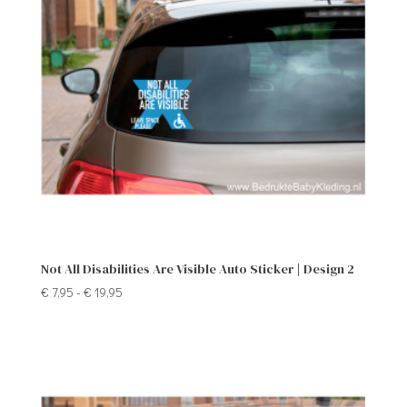
Not All Disabilities Are Visible Auto Sticker | Design 2
Prijsklasse:
€
7,95
-
€
19,95
€ 7,95
tot
€ 19,95