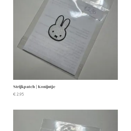
Strijkpatch | Konijntje
€
2,95