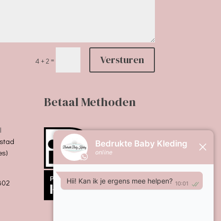
Versturen
=
4 + 2
Betaal Methoden
l
stad
es)
B02