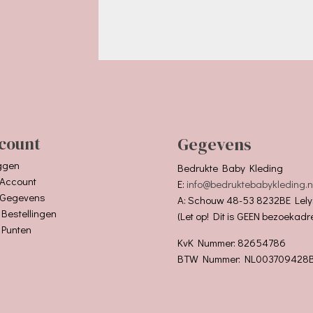
count
Gegevens
ggen
Bedrukte Baby Kleding
 Account
E:
info@bedruktebabykleding.n
 Gegevens
A: Schouw 48-53 8232BE Lely
 Bestellingen
(Let op! Dit is GEEN bezoekadr
 Punten
KvK Nummer: 82654786
BTW Nummer: NL003709428