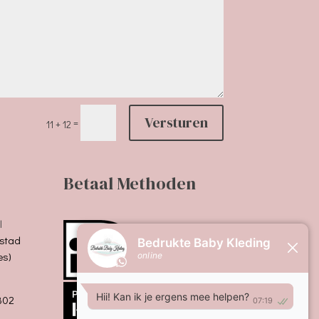
Versturen
=
11 + 12
Betaal Methoden
l
stad
es)
B02