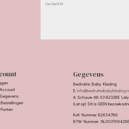
count
Gegevens
ggen
Bedrukte Baby Kleding
 Account
E:
info@bedruktebabykleding.n
 Gegevens
A: Schouw 48-53 8232BE Lely
 Bestellingen
(Let op! Dit is GEEN bezoekadr
 Punten
KvK Nummer: 82654786
BTW Nummer: NL003709428