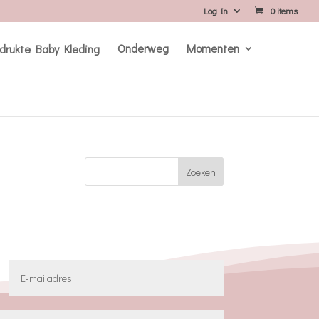
Log In
0 items
Onderweg
Momenten
Zoeken