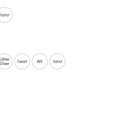
Sand
Glitter
Zwart
Wit
Sand
Zilver