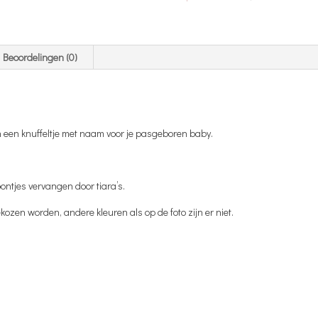
Dekentje
-
Sloffen
-
Beoordelingen (0)
Knuffel
aantal
en een knuffeltje met naam voor je pasgeboren baby.
ontjes vervangen door tiara’s.
kozen worden, andere kleuren als op de foto zijn er niet.