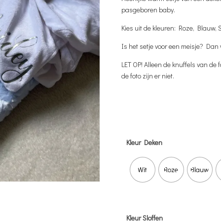
was:
is:
pasgeboren baby.
€ 55,85.
€ 
Kies uit de kleuren: Roze, Blauw,
Is het setje voor een meisje? Dan
LET OP! Alleen de knuffels van de
de foto zijn er niet.
Kleur Deken
Wit
Roze
Blauw
Kleur Sloffen