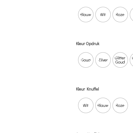
Blauw
Wit
Roze
Kleur Opdruk
Glitter
Goud
Zilver
Goud
Kleur Knuffel
Wit
Blauw
Roze