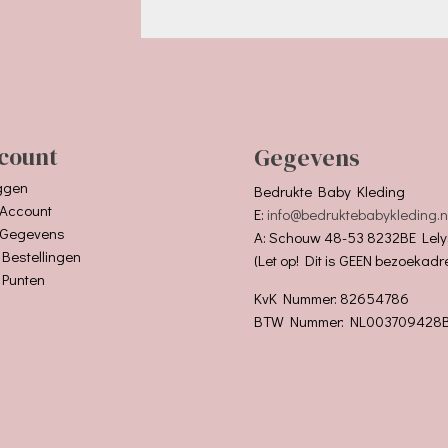
count
Gegevens
ggen
Bedrukte Baby Kleding
 Account
E:
info@bedruktebabykleding.n
 Gegevens
A: Schouw 48-53 8232BE Lely
 Bestellingen
(Let op! Dit is GEEN bezoekadr
 Punten
KvK Nummer: 82654786
BTW Nummer: NL003709428