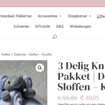
Voordeel Pakketten
Accessoires
Slaapkamer
Schoenen
Giftcards
SALE
Winkelwagen
 Pakket | Dekentje – Sloffen – Knuffel
3 Delig Kn
Pakket | D
Sloffen – 
Oorspronk
Hu
€
55,85
€
49,95
prijs
pr
Heerlijke warm setje van een deken