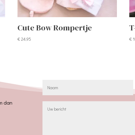
Cute Bow Rompertje
T
€
24,95
€
1
em dan