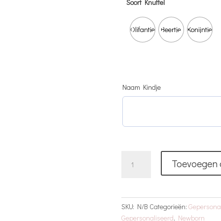
Soort Knuffel
Olifantje
Beertje
Konijntje
Naam Kindje
3
Toevoegen 
Delig
Knuffel
Voordeel
Pakket
SKU:
N/B
Categorieën:
Gepersonal
|
Gepersonaliseerd
,
Newborn