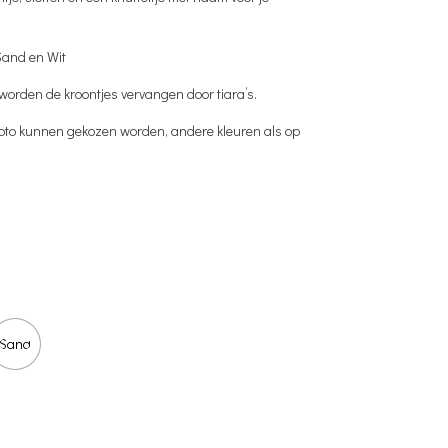
49,95.
 Sand en Wit
 worden de kroontjes vervangen door tiara’s.
 foto kunnen gekozen worden, andere kleuren als op
Sand