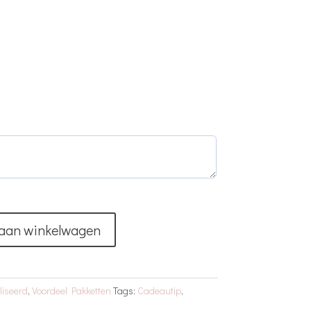
aan winkelwagen
iseerd
,
Voordeel Pakketten
Tags:
Cadeautip
,