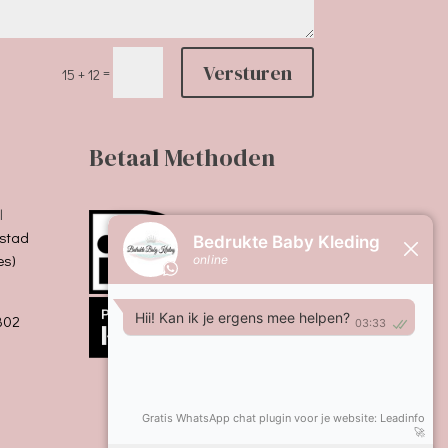
Versturen
=
15 + 12
Betaal Methoden
l
stad
es)
B02