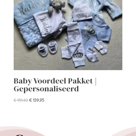
Baby Voordeel Pakket |
Gepersonaliseerd
Oorspronkelijke
Huidige
€
151,60
€
139,95
prijs
prijs
was:
is:
€ 151,60.
€ 139,95.