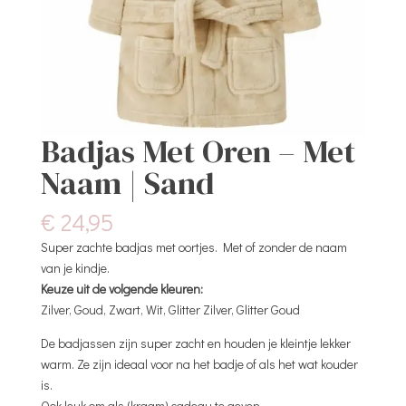
Badjas Met Oren – Met
Naam | Sand
€
24,95
Super zachte badjas met oortjes. Met of zonder de naam
van je kindje.
Keuze uit de volgende kleuren:
Zilver, Goud, Zwart, Wit, Glitter Zilver, Glitter Goud
De badjassen zijn super zacht en houden je kleintje lekker
warm. Ze zijn ideaal voor na het badje of als het wat kouder
is.
Ook leuk om als (kraam) cadeau te geven.