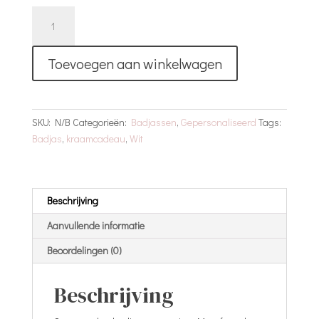
Badjas
Met
Oren
Toevoegen aan winkelwagen
-
Met
Naam
|
SKU:
N/B
Categorieën:
Badjassen
,
Gepersonaliseerd
Tags:
Sand
Badjas
,
kraamcadeau
,
Wit
aantal
Beschrijving
Aanvullende informatie
Beoordelingen (0)
Beschrijving