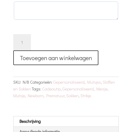
Bow
Gift
Setje
Toevoegen aan winkelwagen
-
Met
Naam
|
SKU:
N/B
Categorieën:
Gepersonaliseerd
,
Mutsjes
,
Sloffen
Wit
en Sokken
Tags:
Cadeautip
,
Gepersonaliseerd
,
Meisje
,
aantal
Mutsje
,
Newborn
,
Prematuur
,
Sokken
,
Strikje
Beschrijving
Aanvullende informatie