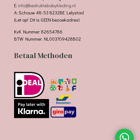
E:
info@bedruktebabykleding.nl
A: Schouw 48-53 8232BE Lelystad
(Let op! Dit is GEEN bezoekadres)
KvK Nummer: 82654786
BTW Nummer: NL003709428B02
Betaal Methoden