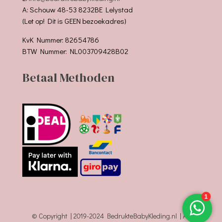
A: Schouw 48-53 8232BE Lelystad
(Let op! Dit is GEEN bezoekadres)
KvK Nummer: 82654786
BTW Nummer: NL003709428B02
Betaal Methoden
© Copyright | 2019-2024 BedrukteBabyKleding.nl | All