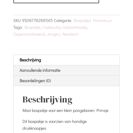
aantal
SKU:
9508778288565
Categorie:
Boxpakjes Prematuur
Tags:
Boxpakje
,
Cadeautip
,
Geboortesetje
,
Gepersonaliseerd
,
Jongen
,
Newborn
Beschrijving
Aanvullende informatie
Beoordelingen (0)
Beschrijving
Mooi boxpakje voor een klein pasgeboren Prinsje
Dit boxpakje is voorzien van handige
drukknoopjes