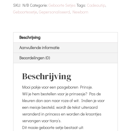
Born
SKU:
N/B
Categorie:
Geboorte Setjes
Tags:
Cadeautip
,
|
Geboortesetje
,
Gepersonaliseerd
,
Newborn
Naam
aantal
Beschrijving
Aanvullende informatie
Beoordelingen (0)
Beschrijving
Mooi pakje voor een pasgeboren Prinsje.
Wil je hem bestellen voor je prinsesje? Pas de
kleuren dan aan naar roze of wit. Indien je voor
een meisje besteld, wordt de tekst uiteraard
veranderd in princess en worden de kroontjes
vervangen voor tiara’s.
Dit mooie geboorte setje bestaat uit: