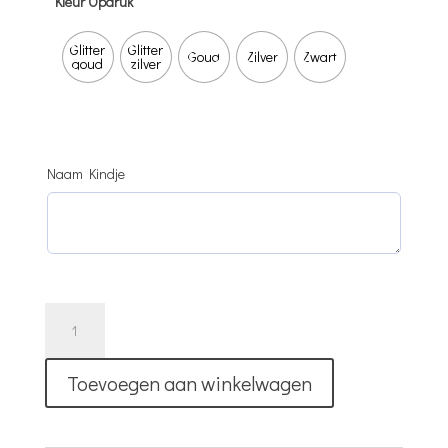
Kleur Opdruk
Glitter
Glitter
Goud
Zilver
Zwart
goud
zilver
Naam Kindje
Geboorte
Setje
|
Toevoegen aan winkelwagen
Little
Prince(ss)
Is