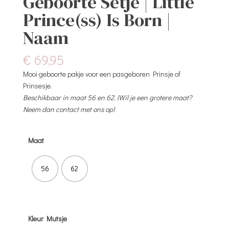
Geboorte Setje | Little
Prince(ss) Is Born |
Naam
€
69,95
Mooi geboorte pakje voor een pasgeboren Prinsje of
Prinsesje.
Beschikbaar in maat 56 en 62. (Wil je een grotere maat?
Neem dan contact met ons op)
Maat
56
62
Kleur Mutsje