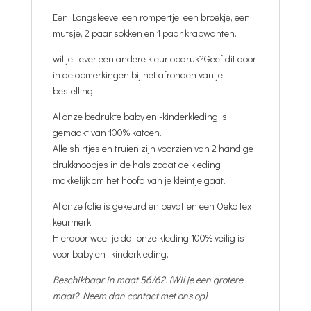
Een Longsleeve, een rompertje, een broekje, een
mutsje, 2 paar sokken en 1 paar krabwanten.
wil je liever een andere kleur opdruk?Geef dit door
in de opmerkingen bij het afronden van je
bestelling.
Al onze bedrukte baby en -kinderkleding is
gemaakt van 100% katoen.
Alle shirtjes en truien zijn voorzien van 2 handige
drukknoopjes in de hals zodat de kleding
makkelijk om het hoofd van je kleintje gaat.
Al onze folie is gekeurd en bevatten een Oeko tex
keurmerk.
Hierdoor weet je dat onze kleding 100% veilig is
voor baby en -kinderkleding.
Beschikbaar in maat 56/62. (Wil je een grotere
maat? Neem dan contact met ons op)