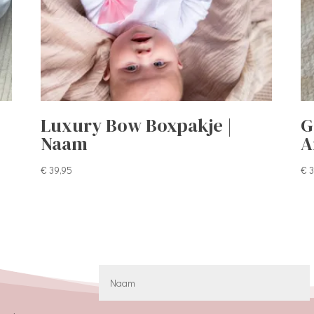
Luxury Bow Boxpakje |
G
Naam
A
€
39,95
€
3