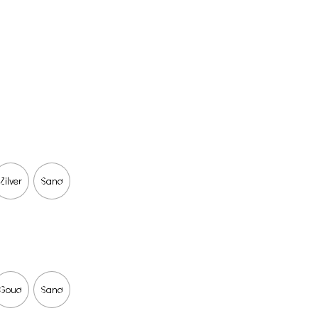
Zilver
Sand
Goud
Sand