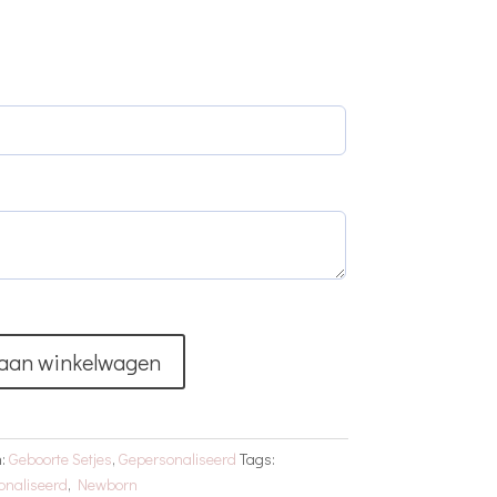
aan winkelwagen
n:
Geboorte Setjes
,
Gepersonaliseerd
Tags:
onaliseerd
,
Newborn