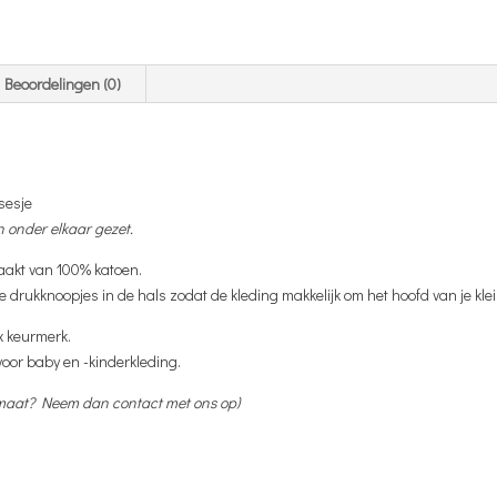
Naam
aantal
Beoordelingen (0)
sesje
 onder elkaar gezet.
aakt van 100% katoen.
ge drukknoopjes in de hals zodat de kleding makkelijk om het hoofd van je klei
x keurmerk.
 voor baby en -kinderkleding.
e maat? Neem dan contact met ons op)