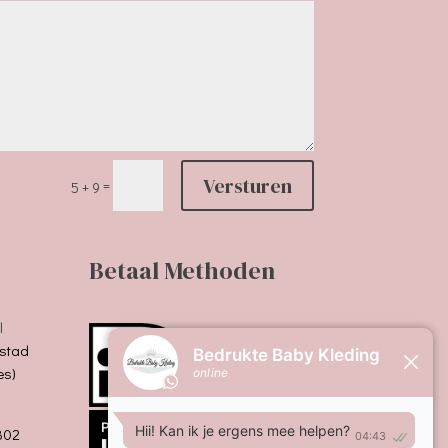
Versturen
=
5 + 9
Betaal Methoden
l
stad
es)
B02