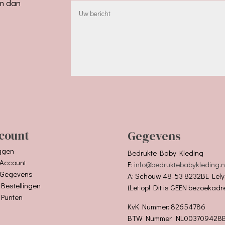
em dan
count
Gegevens
ggen
Bedrukte Baby Kleding
 Account
E:
info@bedruktebabykleding.n
 Gegevens
A: Schouw 48-53 8232BE Lely
 Bestellingen
(Let op! Dit is GEEN bezoekadr
 Punten
KvK Nummer: 82654786
BTW Nummer: NL003709428