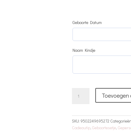
Geboorte Datum
Naam Kindje
Geboorte
Toevoegen 
Setje
|
Romeinse
Cijfers
SKU:
9502249695272
Categorieë
|
Cadeautip
,
Geboortesetje
,
Gepers