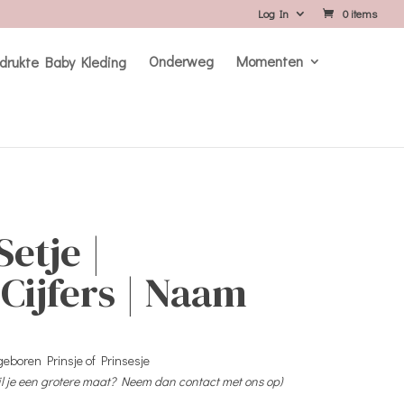
Log In
0 items
Onderweg
Momenten
etje |
Cijfers | Naam
eboren Prinsje of Prinsesje
l je een grotere maat? Neem dan contact met ons op)