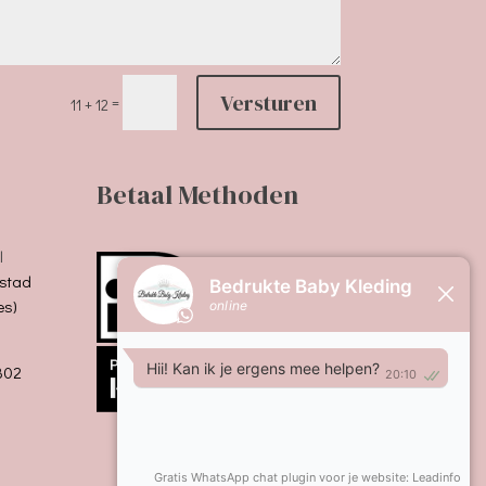
Versturen
=
11 + 12
Betaal Methoden
l
stad
es)
B02