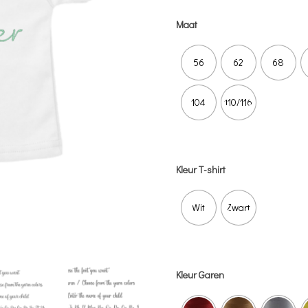
Maat
56
62
68
104
110/116
Kleur T-shirt
Wit
Zwart
Kleur Garen