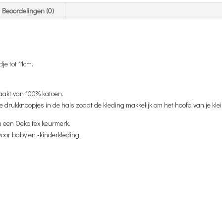
Beoordelingen (0)
je tot 11cm.
aakt van 100% katoen.
ge drukknoopjes in de hals zodat de kleding makkelijk om het hoofd van je klei
n een Oeko tex keurmerk.
 voor baby en -kinderkleding.