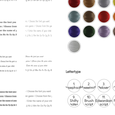
Lettertype
1.
2.
3.
Josephsofia
Sweetmilk
Beloved
C
9.
10.
11.
Shifty
Brush
Edwardian
notes
script
script