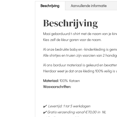
Beschrijving
Aanvullende informatie
Beschrijving
Mooi geborduurd t-shirt met de naam van je kind
Kies zelf de kleur garen voor de naam.
Al onze bedrukte baby en -kinderkleding is gem
Alle shirtjes en truien zijn voorzien van 2 handi
Al ons borduur materiaal is gekeurd en bevatte
Hierdoor weet je dat onze kleding 100% veilig is
Materiaal:
100% Katoen
Wasvoorschriften:
✔️ Levertijd: 1 tot 5 werkdagen
✔️ Gratis verzending vanaf €70,00 in NL