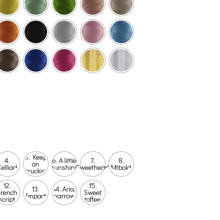
5. Keep
4.
6. A little
7.
8.
on
elliad
sunshine
Sweetheart
Mtbold
truckin
12.
15.
13.
14. Arial
French
Sweet
Impact
narrow
script
toffee