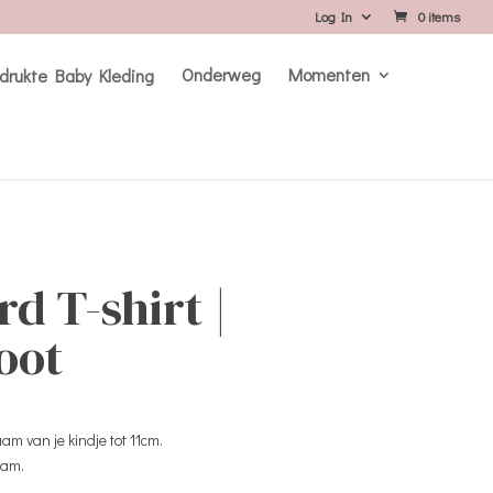
Log In
0 items
Onderweg
Momenten
d T-shirt |
oot
m van je kindje tot 11cm.
aam.