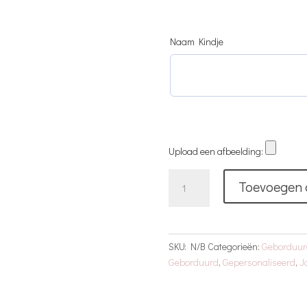
Naam Kindje
Upload een afbeelding:
Geborduurd
Toevoegen 
T-
shirt
|
Naam
SKU:
N/B
Categorieën:
Geborduur
|
Geborduurd
,
Gepersonaliseerd
,
J
Groot
aantal