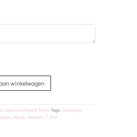
aan winkelwagen
d
,
Gepersonaliseerd
,
Tshirts
Tags:
Cadeautip
,
ongen
,
Meisje
,
Newborn
,
T-Shirt