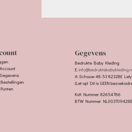
count
Gegevens
ggen
Bedrukte Baby Kleding
 Account
E:
info@bedruktebabykleding.n
 Gegevens
A: Schouw 48-53 8232BE Lely
 Bestellingen
(Let op! Dit is GEEN bezoekadr
 Punten
KvK Nummer: 82654786
BTW Nummer: NL003709428