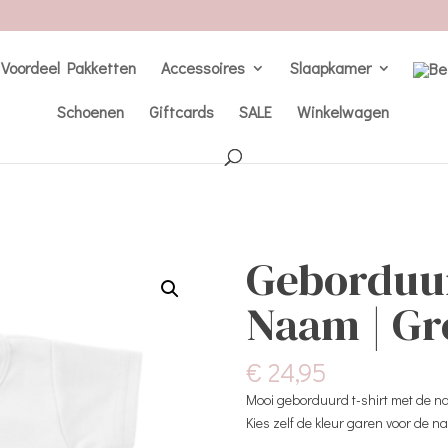
Voordeel Pakketten
Accessoires
Slaapkamer
Schoenen
Giftcards
SALE
Winkelwagen
Geborduur
Naam | Gr
€
24,95
Mooi geborduurd t-shirt met de naa
Kies zelf de kleur garen voor de n