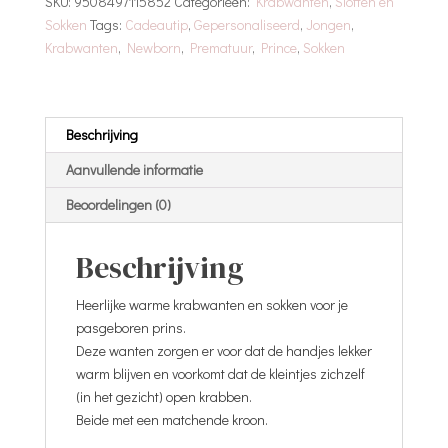
SKU:
9508497115852
Categorieën:
Krabwanten
,
Sloffen en
Blauw
Sokken
Tags:
Cadeautip
,
Gepersonaliseerd
,
Jongen
,
-
Krabwanten
,
Newborn
,
Prematuur
,
Prince
,
Sokken
Zilver
aantal
Beschrijving
Aanvullende informatie
Beoordelingen (0)
Beschrijving
Heerlijke warme krabwanten en sokken voor je
pasgeboren prins.
Deze wanten zorgen er voor dat de handjes lekker
warm blijven en voorkomt dat de kleintjes zichzelf
(in het gezicht) open krabben.
Beide met een matchende kroon.