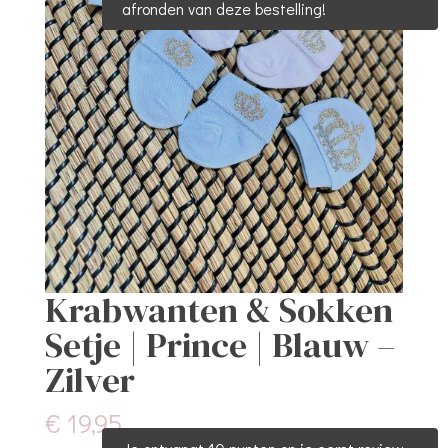
afronden van deze bestelling!
Krabwanten & Sokken
Setje | Prince | Blauw –
Zilver
€
19,95