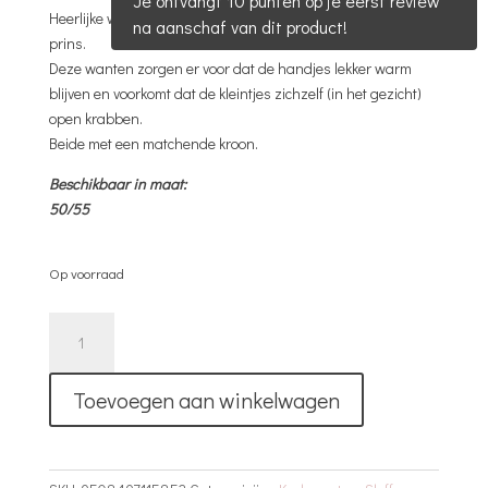
Je ontvangt 10 punten op je eerst review
Heerlijke warme krabwanten en sokken voor je pasgeboren
na aanschaf van dit product!
prins.
Deze wanten zorgen er voor dat de handjes lekker warm
blijven en voorkomt dat de kleintjes zichzelf (in het gezicht)
open krabben.
Beide met een matchende kroon.
Beschikbaar in maat:
50/55
Op voorraad
Krabwanten
&
Sokken
Toevoegen aan winkelwagen
Setje
|
Prince
|