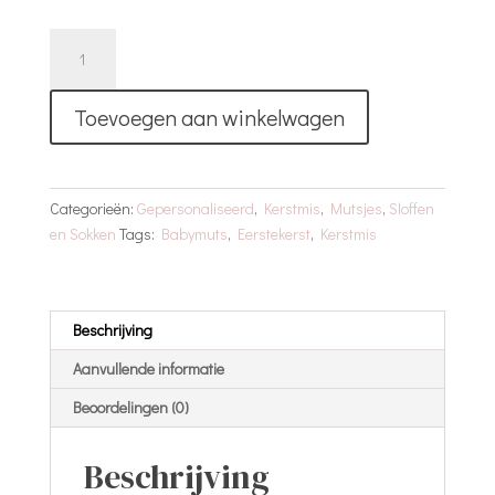
My
First
Christmas
Toevoegen aan winkelwagen
Setje
|
0-
6
Categorieën:
Gepersonaliseerd
,
Kerstmis
,
Mutsjes
,
Sloffen
Maand
en Sokken
Tags:
Babymuts
,
Eerstekerst
,
Kerstmis
|
Naam
aantal
Beschrijving
Aanvullende informatie
Beoordelingen (0)
Beschrijving