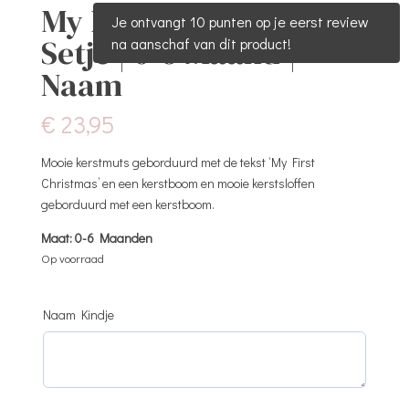
My First Christmas
Je ontvangt 10 punten op je eerst review
Setje | 0-6 Maand |
na aanschaf van dit product!
Naam
€
23,95
Mooie kerstmuts geborduurd met de tekst ‘My First
Christmas’ en een kerstboom en mooie kerstsloffen
geborduurd met een kerstboom.
Maat: 0-6 Maanden
Op voorraad
Naam Kindje