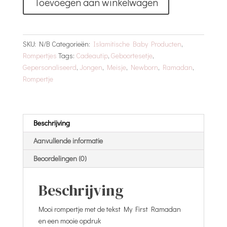
Toevoegen aan winkelwagen
|
Rompertje
aantal
SKU:
N/B
Categorieën:
Islamitische Baby Producten
,
Rompertjes
Tags:
Cadeautip
,
Geboortesetje
,
Gepersonaliseerd
,
Jongen
,
Meisje
,
Newborn
,
Ramadan
,
Rompertje
Beschrijving
Aanvullende informatie
Beoordelingen (0)
Beschrijving
Mooi rompertje met de tekst My First Ramadan
en een mooie opdruk