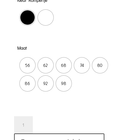
Kleur Rompertje
Maat
56
62
68
74
80
86
92
98
My
First
Ramadan