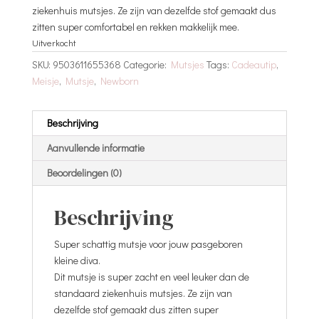
ziekenhuis mutsjes. Ze zijn van dezelfde stof gemaakt dus
zitten super comfortabel en rekken makkelijk mee.
Uitverkocht
SKU:
9503611655368
Categorie:
Mutsjes
Tags:
Cadeautip
,
Meisje
,
Mutsje
,
Newborn
Beschrijving
Aanvullende informatie
Beoordelingen (0)
Beschrijving
Super schattig mutsje voor jouw pasgeboren
kleine diva.
Dit mutsje is super zacht en veel leuker dan de
standaard ziekenhuis mutsjes. Ze zijn van
dezelfde stof gemaakt dus zitten super