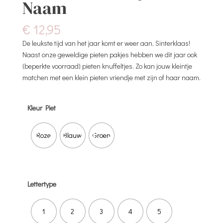
Naam
€
12,95
De leukste tijd van het jaar komt er weer aan, Sinterklaas!
Naast onze geweldige pieten pakjes hebben we dit jaar ook
(beperkte voorraad) pieten knuffeltjes. Zo kan jouw kleintje
matchen met een klein pieten vriendje met zijn of haar naam.
Kleur Piet
Roze
Blauw
Groen
Lettertype
1
2
3
4
5