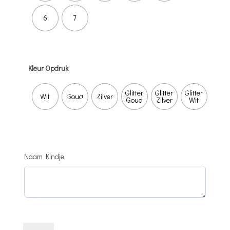
6
7
Kleur Opdruk
Glitter
Glitter
Glitter
Wit
Goud
Zilver
Goud
Zilver
Wit
Naam Kindje
Pieten