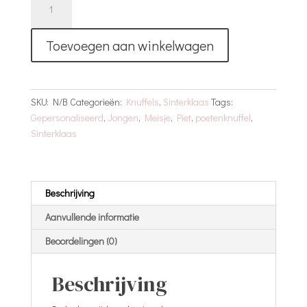
Knuffeltje
Met
Toevoegen aan winkelwagen
Naam
aantal
SKU:
N/B
Categorieën:
Knuffels
,
Sinterklaas
Tags:
Gepersonaliseerd
,
Jongen
,
Meisje
,
Piet
,
poetenknuffel
,
Sinterklaas
Beschrijving
Aanvullende informatie
Beoordelingen (0)
Beschrijving