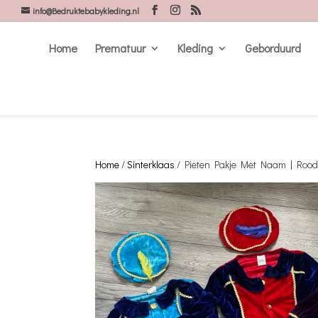
info@Bedruktebabykleding.nl
Home
Prematuur
Kleding
Geborduurd
Home
/
Sinterklaas
/ Pieten Pakje Met Naam | Roo