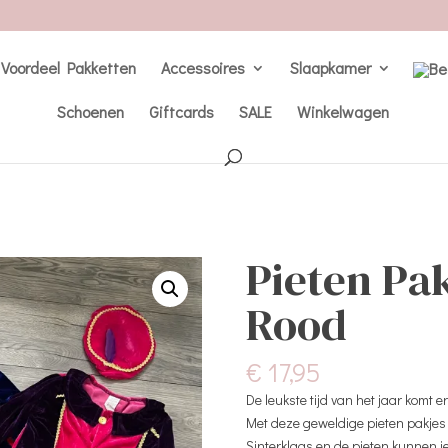
Voordeel Pakketten
Accessoires
Slaapkamer
Schoenen
Giftcards
SALE
Winkelwagen
d
Pieten Pa
Rood
€
17,95
De leukste tijd van het jaar komt e
Met deze geweldige pieten pakjes 
Sinterklaas en de pieten kunnen j