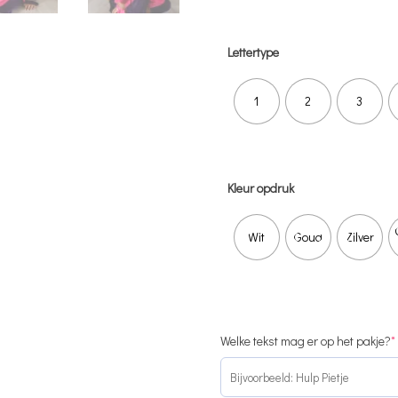
Lettertype
1
2
3
Kleur opdruk
Wit
Goud
Zilver
Welke tekst mag er op het pakje?
*