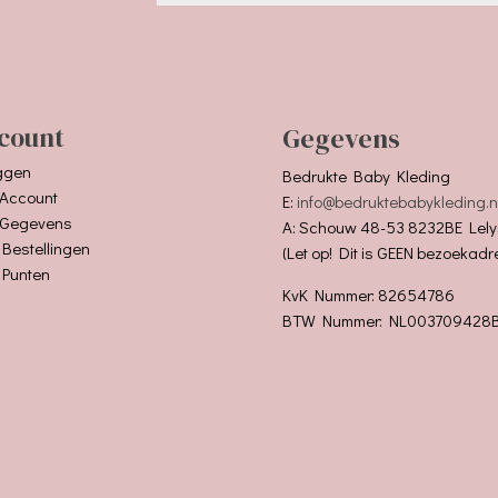
count
Gegevens
ggen
Bedrukte Baby Kleding
 Account
E:
info@bedruktebabykleding.n
 Gegevens
A: Schouw 48-53 8232BE Lely
 Bestellingen
(Let op! Dit is GEEN bezoekadr
 Punten
KvK Nummer: 82654786
BTW Nummer: NL003709428