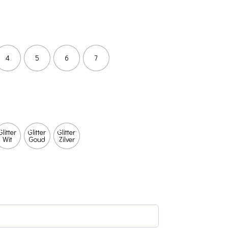
4
5
6
7
Glitter
Glitter
Glitter
Wit
Goud
Zilver
(required)