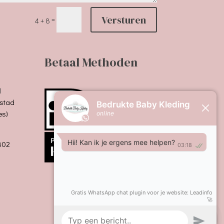
Versturen
=
4 + 8
Betaal Methoden
l
stad
es)
B02