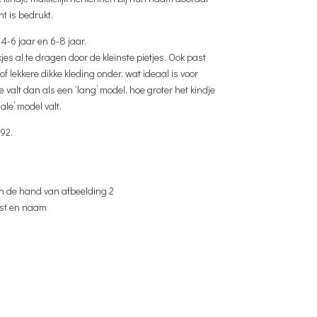
t is bedrukt.
 4-6 jaar en 6-8 jaar.
kjes al te dragen door de kleinste pietjes. Ook past
of lekkere dikke kleding onder, wat ideaal is voor
e valt dan als een ‘lang’ model, hoe groter het kindje
le’ model valt.
92.
an de hand van afbeelding 2
ekst en naam