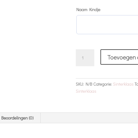
Naam Kindje
Pieten
Toevoegen 
Pakje
Met
Naam
|
SKU:
N/B
Categorie:
Sinterklaas
T
Rood
Sinterklaas
aantal
Beoordelingen (0)