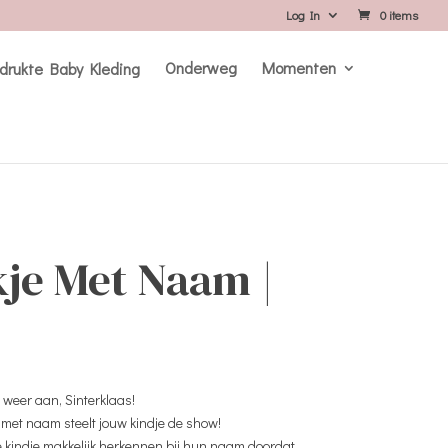
Log In
0 items
Onderweg
Momenten
kje Met Naam |
r weer aan, Sinterklaas!
met naam steelt jouw kindje de show!
e kindje makkelijk herkennen bij hun naam doordat