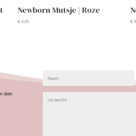
t
Newborn Mutsje | Roze
N
€
9,95
€
9
em dan