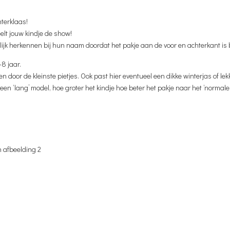
nterklaas!
lt jouw kindje de show!
lijk herkennen bij hun naam doordat het pakje aan de voor en achterkant is 
-8 jaar.
gen door de kleinste pietjes. Ook past hier eventueel een dikke winterjas of lek
 een ‘lang’ model, hoe groter het kindje hoe beter het pakje naar het ‘normale’
n afbeelding 2