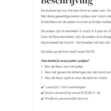
Beschrijving
De leukste tijd van het jaar komt er weer aan, Si
Met deze geweldige pieten pakjes met naam stee
Sinterklaas en de pieten kunnen je kindje makke
De pakjes zijn te bestellen in maat 4-6 jaar en 6
Door de fijne elastieken zijn de pakjes al te dra
bijvoorbeeld de intocht. Het broekje valt dan als
De baby op de foto heeft maat 86/92.
Hoe bestel je onze pieten pakjes?
1. Kies de kleur van het pakje
2. Kies het gewenste lettertype aan de hand va
3. Kies de kleur opdruk voor de tekst en naam
✔️ Levertijd: 1 tot 6 werkdagen
✔️ Gratis verzending vanaf €70,00 in NL
✔️ Snelle en persoonlijke service