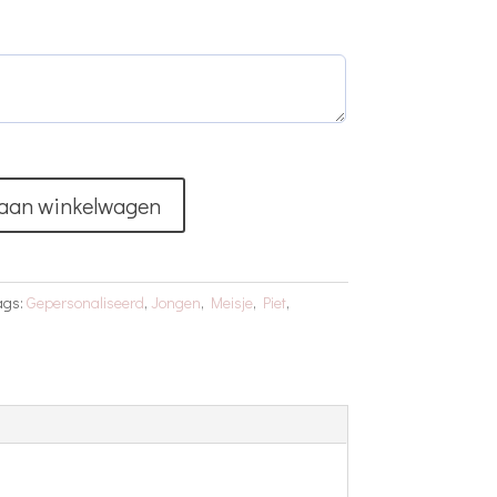
aan winkelwagen
ags:
Gepersonaliseerd
,
Jongen
,
Meisje
,
Piet
,