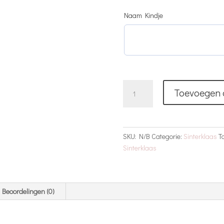
Naam Kindje
Pieten
Toevoegen 
Pakje
Met
Naam
|
SKU:
N/B
Categorie:
Sinterklaas
T
Roze
Sinterklaas
aantal
Beoordelingen (0)