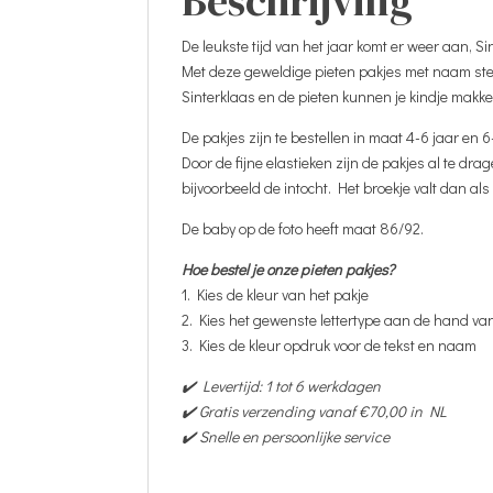
Beschrijving
De leukste tijd van het jaar komt er weer aan, Si
Met deze geweldige pieten pakjes met naam stee
Sinterklaas en de pieten kunnen je kindje makke
De pakjes zijn te bestellen in maat 4-6 jaar en 6
Door de fijne elastieken zijn de pakjes al te dra
bijvoorbeeld de intocht. Het broekje valt dan als
De baby op de foto heeft maat 86/92.
Hoe bestel je onze pieten pakjes?
1. Kies de kleur van het pakje
2. Kies het gewenste lettertype aan de hand va
3. Kies de kleur opdruk voor de tekst en naam
✔️ Levertijd: 1 tot 6 werkdagen
✔️ Gratis verzending vanaf €70,00 in NL
✔️ Snelle en persoonlijke service