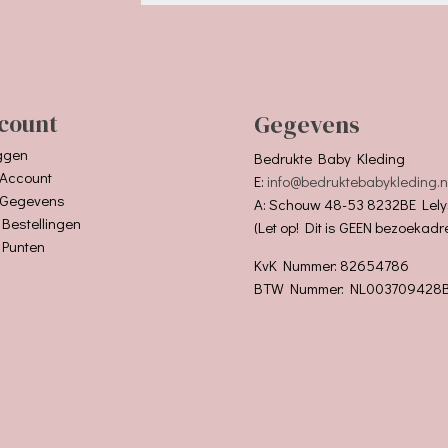
count
Gegevens
ggen
Bedrukte Baby Kleding
 Account
E:
info@bedruktebabykleding.n
 Gegevens
A: Schouw 48-53 8232BE Lely
 Bestellingen
(Let op! Dit is GEEN bezoekadr
 Punten
KvK Nummer: 82654786
BTW Nummer: NL003709428