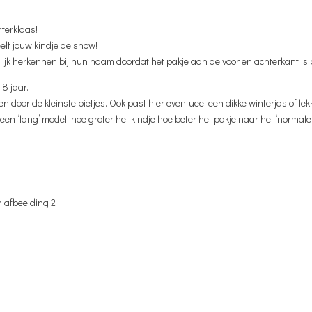
nterklaas!
lt jouw kindje de show!
lijk herkennen bij hun naam doordat het pakje aan de voor en achterkant is 
-8 jaar.
gen door de kleinste pietjes. Ook past hier eventueel een dikke winterjas of lek
 een ‘lang’ model, hoe groter het kindje hoe beter het pakje naar het ‘normale’
n afbeelding 2