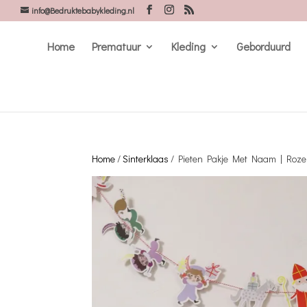
info@Bedruktebabykleding.nl
Home
Prematuur
Kleding
Geborduurd
Home
/
Sinterklaas
/ Pieten Pakje Met Naam | Roze