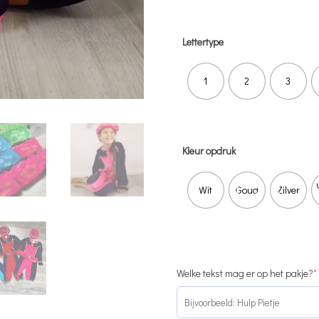
Lettertype
1
2
3
Kleur opdruk
Wit
Goud
Zilver
Welke tekst mag er op het pakje?
*