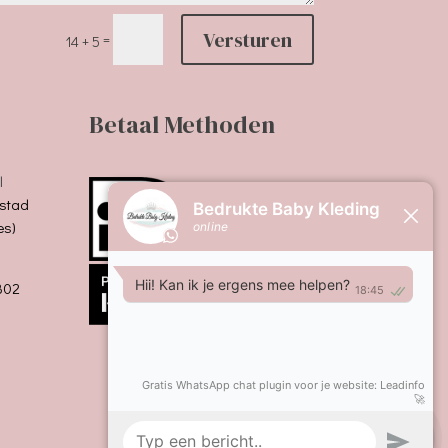
Versturen
=
14 + 5
Betaal Methoden
l
stad
es)
B02