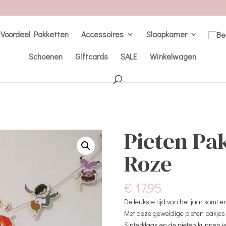
Voordeel Pakketten
Accessoires
Slaapkamer
Schoenen
Giftcards
SALE
Winkelwagen
Pieten Pa
Roze
€
17,95
De leukste tijd van het jaar komt e
Met deze geweldige pieten pakjes 
Sinterklaas en de pieten kunnen j