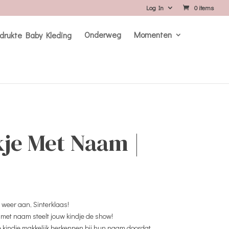
Log In
0 items
Onderweg
Momenten
kje Met Naam |
r weer aan, Sinterklaas!
met naam steelt jouw kindje de show!
e kindje makkelijk herkennen bij hun naam doordat