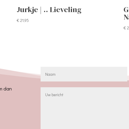
Jurkje | .. Lieveling
G
N
€
21,95
€
2
em dan