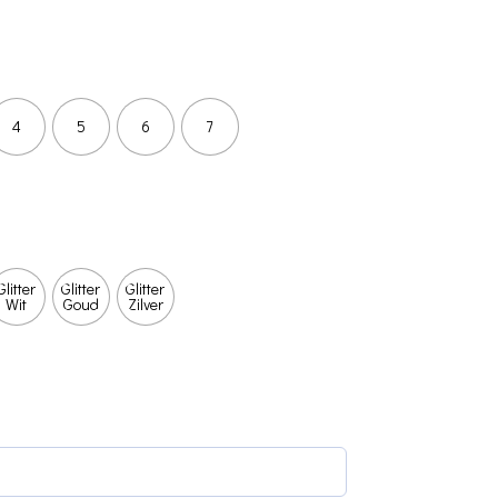
4
5
6
7
Glitter
Glitter
Glitter
Wit
Goud
Zilver
(required)