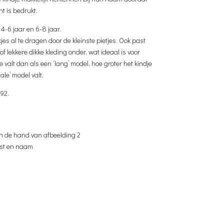
t is bedrukt.
 4-6 jaar en 6-8 jaar.
kjes al te dragen door de kleinste pietjes. Ook past
of lekkere dikke kleding onder, wat ideaal is voor
e valt dan als een ‘lang’ model, hoe groter het kindje
le’ model valt.
92.
an de hand van afbeelding 2
ekst en naam