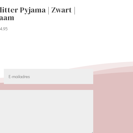
litter Pyjama | Zwart |
aam
4,95