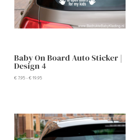
Baby On Board Auto Sticker |
Design 4
Prijsklasse:
€
7,95
-
€
19,95
€ 7,95
tot
€ 19,95