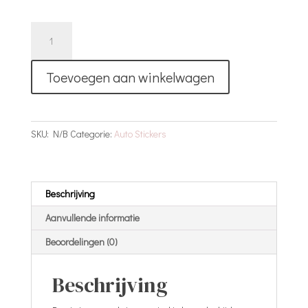
Pregnant
Driver
Auto
Toevoegen aan winkelwagen
Sticker
|
Design
3
SKU:
N/B
Categorie:
Auto Stickers
aantal
Beschrijving
Aanvullende informatie
Beoordelingen (0)
Beschrijving