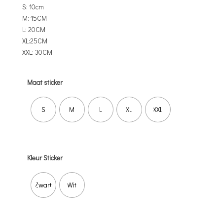
S: 10cm
M: 15CM
L: 20CM
XL:25CM
XXL: 30CM
Maat sticker
S
M
L
XL
XXL
Kleur Sticker
Zwart
Wit