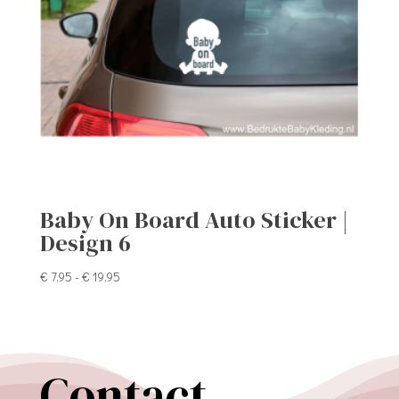
Baby On Board Auto Sticker |
Design 6
Prijsklasse:
€
7,95
-
€
19,95
€ 7,95
tot
€ 19,95
Contact