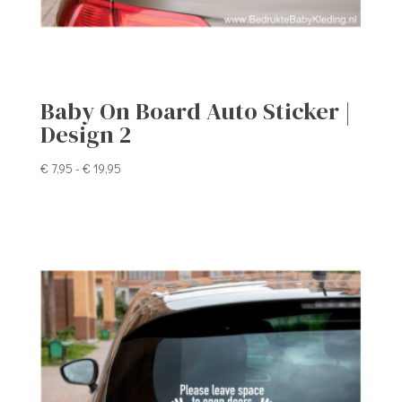
Baby On Board Auto Sticker |
Design 2
Prijsklasse:
€
7,95
-
€
19,95
€ 7,95
tot
€ 19,95