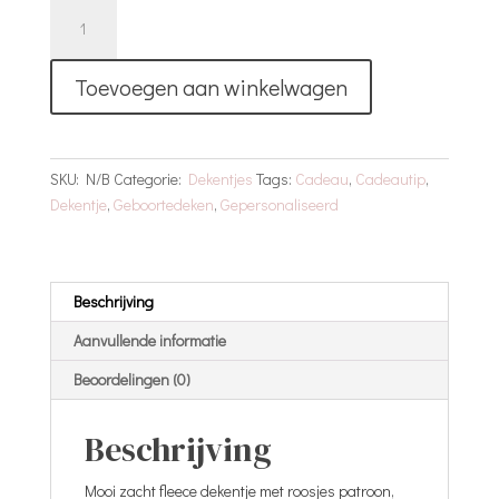
Princess
Tiara
Dekentje
Toevoegen aan winkelwagen
Met
Naam
aantal
SKU:
N/B
Categorie:
Dekentjes
Tags:
Cadeau
,
Cadeautip
,
Dekentje
,
Geboortedeken
,
Gepersonaliseerd
Beschrijving
Aanvullende informatie
Beoordelingen (0)
Beschrijving
Mooi zacht fleece dekentje met roosjes patroon,