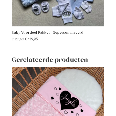
Baby Voordeel Pakket | Gepersonaliseerd
Oorspronkelijke
Huidige
€
151,60
€
139,95
prijs
prijs
was:
is:
€ 151,60.
€ 139,95.
Gerelateerde producten