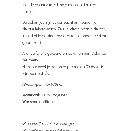
met de naam van je kindje met een tiara en
hartjes.
De dekentjes zijn super zacht en houden je
kleintje lekker warm. Ze zijn ideaal voor in de box,
in bed of in de kinderwagen (altijd onder toezicht
gebruiken)
Al onze folie is gekeurd en bevatten een Oeko tex
keurmerk.
Hierdoor weet je dat onze producten 100% veilig
zijn voor baby’s.
Afmetingen: 75x100cm
Materiaal:
100% Polyester
Wasvoorschriften:
✔️
Levertijd: 1 tot 6 werkdagen
✔️
Snelle en persoonlijke service