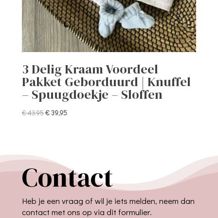
3 Delig Kraam Voordeel
Pakket Geborduurd | Knuffel
– Spuugdoekje – Sloffen
Oorspronkelijke
Huidige
€
43,95
€
39,95
prijs
prijs
was:
is:
€ 43,95.
€ 39,95.
Contact
Heb je een vraag of wil je iets melden, neem dan
contact met ons op via dit formulier.