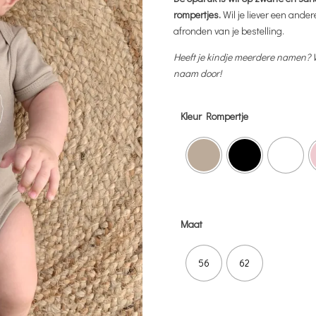
rompertjes.
Wil je liever een ander
afronden van je bestelling.
Heeft je kindje meerdere namen? 
naam door!
Kleur Rompertje
Maat
56
62