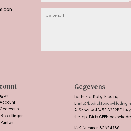
em dan
count
Gegevens
ggen
Bedrukte Baby Kleding
 Account
E:
info@bedruktebabykleding.n
 Gegevens
A: Schouw 48-53 8232BE Lely
 Bestellingen
(Let op! Dit is GEEN bezoekadr
 Punten
KvK Nummer: 82654786