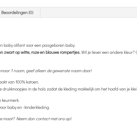
Beoordelingen (0)
n baby olifant voor een pasgeboren baby.
n zwart op witte, roze en blauwe rompertjes.
Wil je liever een andere kleur?
 maar 1 naam, geef alleen de gewenste naam door!
aakt van 100% katoen.
ge drukknoopjes in de hals zodat de kleding makkelijk om het hoofd van je klei
x keurmerk.
 voor baby en -kinderkleding.
ere maat? Neem dan contact met ons op)