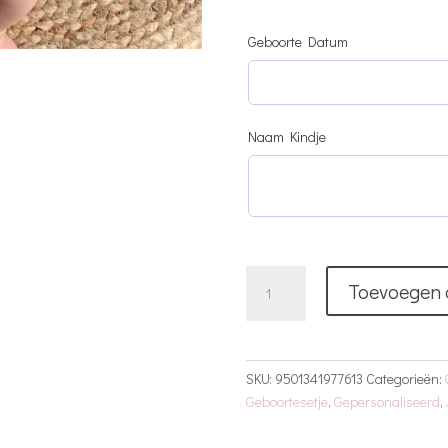
Geboorte Datum
Naam Kindje
Rompertje
Toevoegen 
Met
Naam
|
Olifant
SKU:
9501341977613
Categorieën:
aantal
Geboortesetje
,
Gepersonaliseerd
,