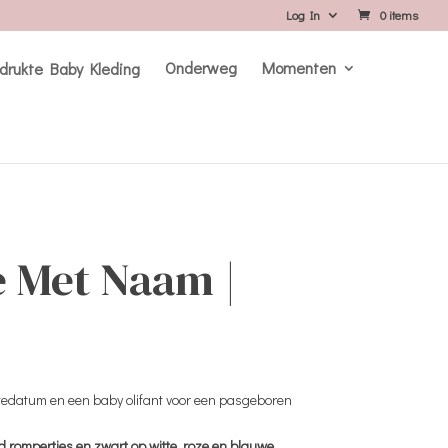
Log In
0 items
Onderweg
Momenten
 Met Naam |
tedatum en een baby olifant voor een pasgeboren
d rompertjes en zwart op witte, roze en blauwe