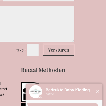
Versturen
=
13 + 3
Betaal Methoden
l
stad
es)