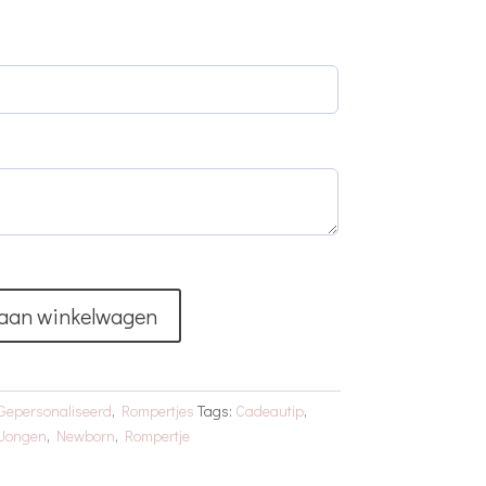
aan winkelwagen
Gepersonaliseerd
,
Rompertjes
Tags:
Cadeautip
,
Jongen
,
Newborn
,
Rompertje