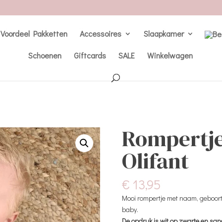
Voordeel Pakketten
Accessoires
Slaapkamer
Schoenen
Giftcards
SALE
Winkelwagen
Rompertje
Olifant
€
13,95
Mooi rompertje met naam, geboor
baby.
De opdruk is wit op zwarte en san