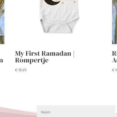
My First Ramadan |
R
n
Rompertje
A
€
18,95
€
1