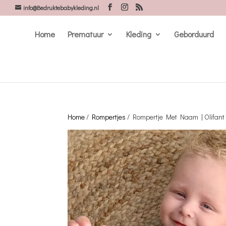
info@Bedruktebabykleding.nl
Home
Prematuur
Kleding
Geborduurd
Home
/
Rompertjes
/ Rompertje Met Naam | Olifant