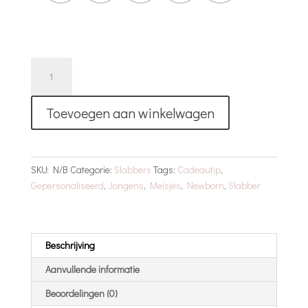
Slabber
|
Milkivore
Toevoegen aan winkelwagen
aantal
SKU:
N/B
Categorie:
Slabbers
Tags:
Cadeautip
,
Gepersonaliseerd
,
Jongens
,
Meisjes
,
Newborn
,
Slabber
Beschrijving
Aanvullende informatie
Beoordelingen (0)