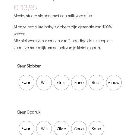
€
13,95
Mooie, stoere slabber met een milkivore dino
Al onze bedrukte baby slabbers zijn gemaakt van 100%
katoen.
Alle slabbers zijn voorzien van 2 handige drukknoopjes
zodat ze makkelijk om de nek van je kleintje gaan.
Kleur Slabber
Zwart
Wit
Grijs
Sand
Roze
Blauw
Kleur Opdruk
Zwart
Wit
Zilver
Goud
Sand