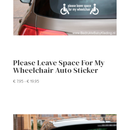
Please Leave Space For My
Wheelchair Auto Sticker
Prijsklasse:
€
7,95
-
€
19,95
€ 7,95
tot
€ 19,95