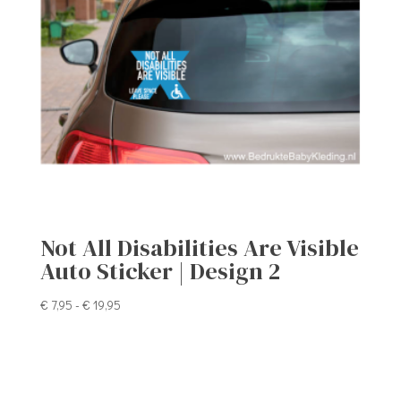
Not All Disabilities Are Visible
Auto Sticker | Design 2
Prijsklasse:
€
7,95
-
€
19,95
€ 7,95
tot
€ 19,95