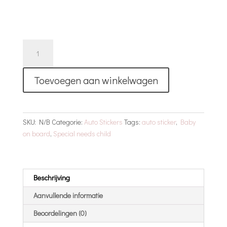
Special
Needs
Child
Toevoegen aan winkelwagen
On
Board
Auto
Sticker
SKU:
N/B
Categorie:
Auto Stickers
Tags:
auto sticker
,
Baby
aantal
on board
,
Special needs child
Beschrijving
Aanvullende informatie
Beoordelingen (0)