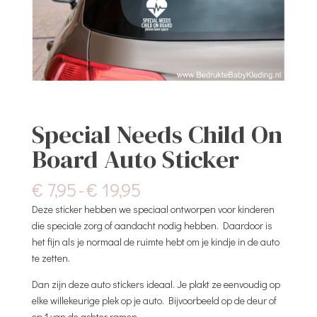
Special Needs Child On
Board Auto Sticker
Prijsklasse:
€
7,95
-
€
19,95
€ 7,95
Deze sticker hebben we speciaal ontworpen voor kinderen
tot
die speciale zorg of aandacht nodig hebben. Daardoor is
€ 19,95
het fijn als je normaal de ruimte hebt om je kindje in de auto
te zetten.
Dan zijn deze auto stickers ideaal. Je plakt ze eenvoudig op
elke willekeurige plek op je auto. Bijvoorbeeld op de deur of
op 1 van de achter ramen.