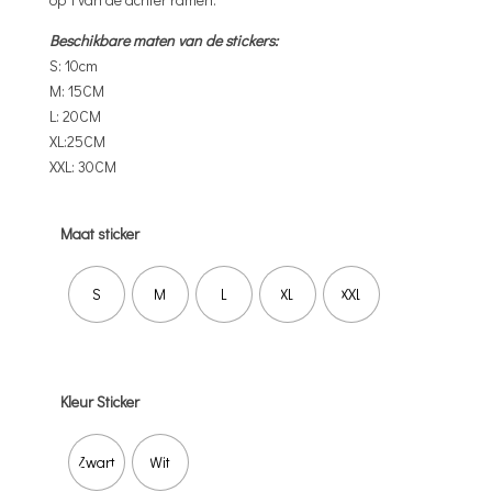
Beschikbare maten van de stickers:
S: 10cm
M: 15CM
L: 20CM
XL:25CM
XXL: 30CM
Maat sticker
S
M
L
XL
XXL
Kleur Sticker
Zwart
Wit