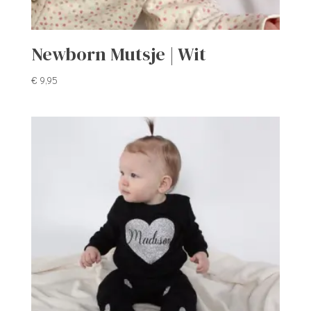
Newborn Mutsje | Wit
€
9,95