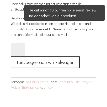
uiteindelijk moet wassen na het bevestigen van de
strijkapplicatie.
Je ontvangt 10 punten op je eerst review
na aanschaf van dit product!
De strijkapplicatie op de foto is degene die je besteld.
Wil je de strijkapplicatie in een andere kleur of in een ander
formaat? Ook dat is mogelijk. Neem contact met ons op via
ons contactformulier of stuur een e-mail.
Strijkapplicatie
aantal
Toevoegen aan winkelwagen
Categorie:
Strijkapplicaties
Tags:
Cadeautip
,
DIY
,
Jongen
,
Meisje
,
Strijkapplicatie
,
Unisex