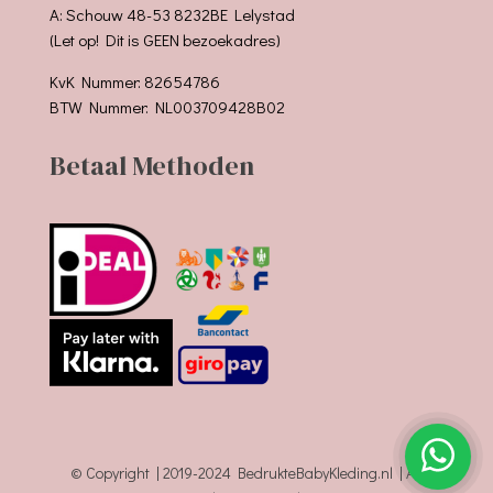
A: Schouw 48-53 8232BE Lelystad
(Let op! Dit is GEEN bezoekadres)
KvK Nummer: 82654786
BTW Nummer: NL003709428B02
Betaal Methoden
© Copyright | 2019-2024 BedrukteBabyKleding.nl | All