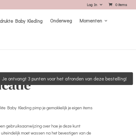
Log In
0 items
Onderweg
Momenten
Je ontvangt 3 punten voor het afronden van deze bestelling!
icatie
ukte Baby Kleding pimp je gemakkelijk je eigen items
e een gebruiksaanwijzing over hoe je deze kunt
m uiteindelijk moet wassen na het bevestigen van de