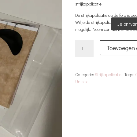
strijkapplicatie.
De strijkapplicatie op de foto is de
Wil je de strijkapplicatie in een a
Je ontvan
mogelijk. Neem contact met ons op 
Strijkapplicatie
Toevoegen 
aantal
Categorie:
Strijkapplicaties
Tags:
Unisex