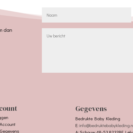
em dan
count
Gegevens
ggen
Bedrukte Baby Kleding
 Account
E:
info@bedruktebabykleding.n
 Gegevens
A: Schouw 48-53 8232BE Lely