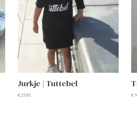
Jurkje | Tuttebel
T
€
21,95
€
1