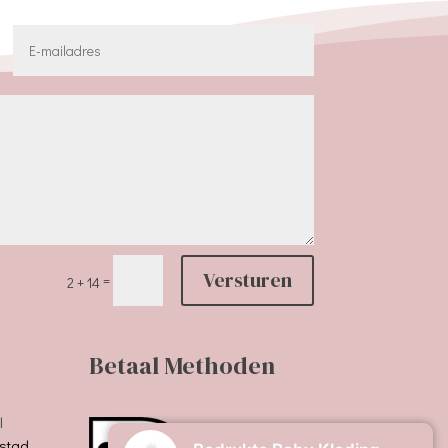
Versturen
=
2 + 14
Betaal Methoden
l
stad