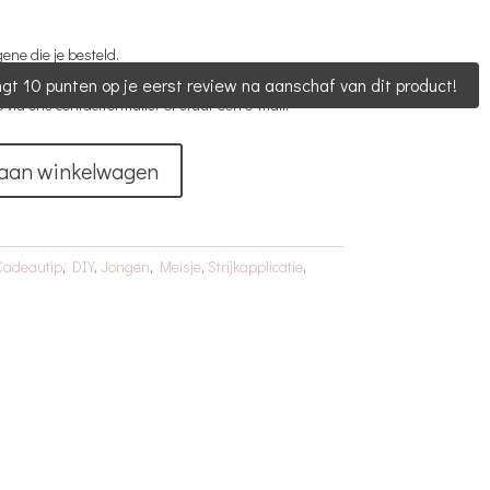
gene die je besteld.
ndere kleur of in een ander formaat? Ook dat is
gt 10 punten op je eerst review na aanschaf van dit product!
via ons contactformulier of stuur een e-mail.
aan winkelwagen
Cadeautip
,
DIY
,
Jongen
,
Meisje
,
Strijkapplicatie
,