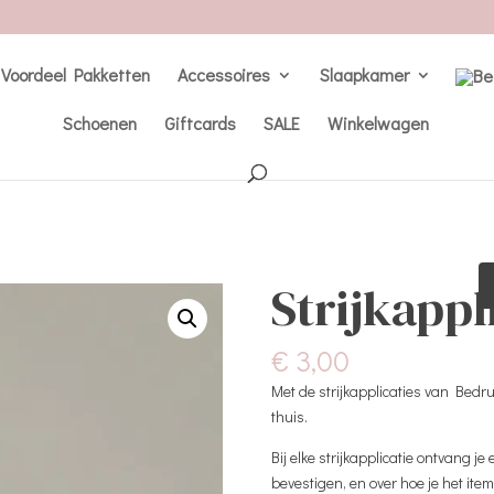
Voordeel Pakketten
Accessoires
Slaapkamer
Schoenen
Giftcards
SALE
Winkelwagen
Strijkappl
€
3,00
Met de strijkapplicaties van Bedr
thuis.
Bij elke strijkapplicatie ontvang j
bevestigen, en over hoe je het ite