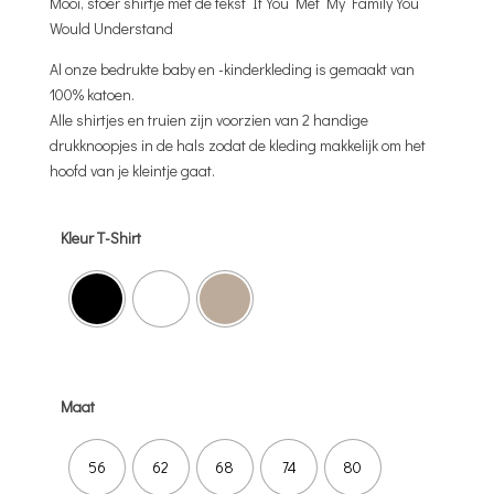
Mooi, stoer shirtje met de tekst If You Met My Family You
Would Understand
Al onze bedrukte baby en -kinderkleding is gemaakt van
100% katoen.
Alle shirtjes en truien zijn voorzien van 2 handige
drukknoopjes in de hals zodat de kleding makkelijk om het
hoofd van je kleintje gaat.
Kleur T-Shirt
Maat
56
62
68
74
80