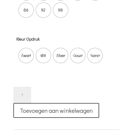
86
92
98
Kleur Opdruk
Zwart
Wit
Zilver
Goud
Sand
T-
Shirt
|
Toevoegen aan winkelwagen
If
You
Met
My