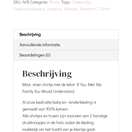
SKU:
N/B
Categorie:
Tshirts
Tags:
Cadeautip
,
Family
Gepersonaliseerd
,
Jongens
,
Meisjes
,
Newborn
,
T-Shirt
You
Would
Understand
aantal
Beschrijving
Aanvullende informatie
Beoordelingen (0)
Beschrijving
Mooi, stoer shirtje met de tekst If You Met My
Family You Would Understand
Al onze bedrukte baby en -kinderkleding is
gemaakt van 100% katoen.
Alle shirtjes en truien zijn voorzien van 2 handige
drukknoopjes in de hals zodat de kleding
makkelijk om het hoofd van je kleintje gaat.