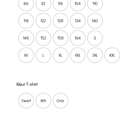
86
92
98
104
110
116
122
128
134
140
146
152
158
164
S
M
L
XL
XXL
3XL
4XL
Kleur T-shirt
Zwart
Wit
Grijs