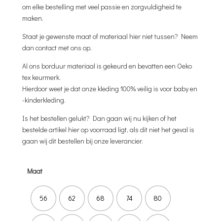
om elke bestelling met veel passie en zorgvuldigheid te
maken.
Staat je gewenste maat of materiaal hier niet tussen? Neem
dan contact met ons op.
Al ons borduur materiaal is gekeurd en bevatten een Oeko
tex keurmerk.
Hierdoor weet je dat onze kleding 100% veilig is voor baby en
-kinderkleding.
Is het bestellen gelukt? Dan gaan wij nu kijken of het
bestelde artikel hier op voorraad ligt, als dit niet het geval is
gaan wij dit bestellen bij onze leverancier.
Maat
56
62
68
74
80