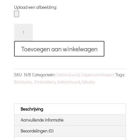
Upload een afbeelding:
T-
Shirt
Labubu
Toevoegen aan winkelwagen
|
Geborduurd
|
Design
SKU:
N/B
Categorieën:
Geborduurd
,
Gepersonaliseerd
Tags:
4
Borduren
,
Embroidery
,
Geborduurd
,
labubu
aantal
Beschrijving
Aanvullende informatie
Beoordelingen (0)