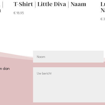
 |
T-Shirt | Little Diva | Naam
L
m
N
€
18,95
€
3
em dan