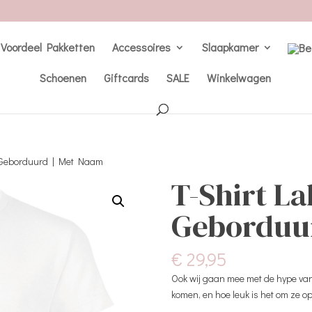
Voordeel Pakketten
Accessoires
Slaapkamer
Schoenen
Giftcards
SALE
Winkelwagen
| Geborduurd | Met Naam
T-Shirt La
Geborduu
€
29,95
Ook wij gaan mee met de hype van 
komen, en hoe leuk is het om ze o