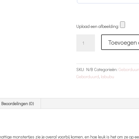
Upload een afbeelding:
T-
Toevoegen 
Shirt
Labubu
|
Roze
SKU:
N/B
Categorieën:
Geborduur
|
Geborduurd
,
labubu
Geborduurd
|
Met
Naam
Beoordelingen (0)
aantal
tige monstertjes zie je overal voorbij komen, en hoe leuk is het om ze op e