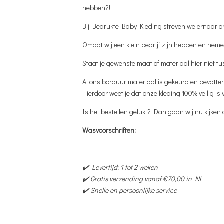
hebben?!
Bij Bedrukte Baby Kleding streven we ernaar om 
Omdat wij een klein bedrijf zijn hebben en nemen
Staat je gewenste maat of materiaal hier niet 
Al ons borduur materiaal is gekeurd en bevatte
Hierdoor weet je dat onze kleding 100% veilig is
Is het bestellen gelukt? Dan gaan wij nu kijken of 
Wasvoorschriften:
✔️ Levertijd: 1 tot 2 weken
✔️ Gratis verzending vanaf €70,00 in NL
✔️ Snelle en persoonlijke service