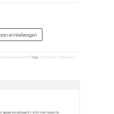
aan winkelwagen
d
,
Gepersonaliseerd
Tags:
Borduren
,
Embroidery
,
en gepersonaliseerd t-shirt met naam te