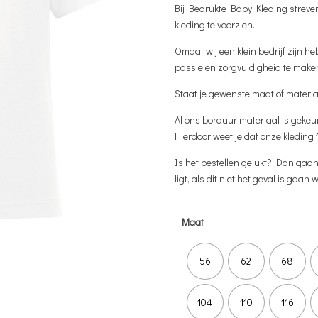
Bij Bedrukte Baby Kleding streven
kleding te voorzien.
Omdat wij een klein bedrijf zijn he
passie en zorgvuldigheid te make
Staat je gewenste maat of materia
Al ons borduur materiaal is gekeu
Hierdoor weet je dat onze kleding 
Is het bestellen gelukt? Dan gaan w
ligt, als dit niet het geval is gaan w
Maat
56
62
68
104
110
116