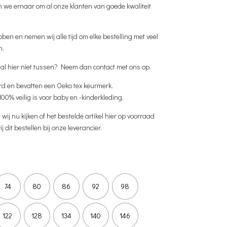
 we ernaar om al onze klanten van goede kwaliteit
bben en nemen wij alle tijd om elke bestelling met veel
n.
al hier niet tussen? Neem dan contact met ons op.
rd en bevatten een Oeko tex keurmerk.
100% veilig is voor baby en -kinderkleding.
ij nu kijken of het bestelde artikel hier op voorraad
ij dit bestellen bij onze leverancier.
74
80
86
92
98
122
128
134
140
146