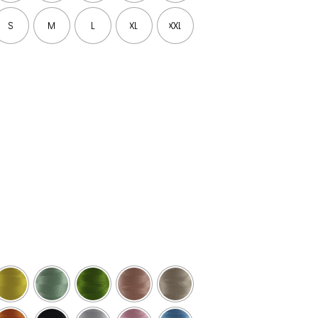
S
M
L
XL
XXL