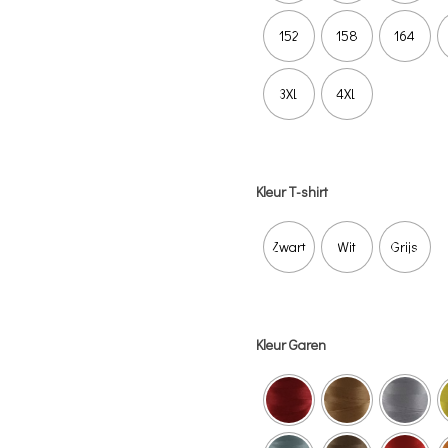
152
158
164
3XL
4XL
Kleur T-shirt
Zwart
Wit
Grijs
Kleur Garen