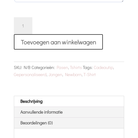
T-
Shirt
|
Toevoegen aan winkelwagen
Pasen
|
Naam
aantal
SKU:
N/B
Categorieën:
Pasen
,
Tshirts
Tags:
Cadeautip
,
Gepersonaliseerd
,
Jongen
,
Newborn
,
T-Shirt
Beschrijving
Aanvullende informatie
Beoordelingen (0)