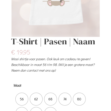
T-Shirt | Pasen | Naam
€
19,95
Mooi shirtje voor pasen. Ook leuk om cadeau te geven!
Beschikbaar in maat 56 t/m 98. (Wil je een grotere maat?
Neem dan contact met ons op)
Maat
56
62
68
74
80