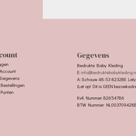
count
Gegevens
ggen
Bedrukte Baby Kleding
 Account
E:
info@bedruktebabykleding.n
 Gegevens
A: Schouw 48-53 8232BE Lely
 Bestellingen
(Let op! Dit is GEEN bezoekadr
 Punten
KvK Nummer: 82654786
BTW Nummer: NL003709428