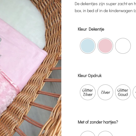
De dekentjes zijn super zacht en ho
box, in bed of in de kinderwagen (a
Kleur Dekentje
Kleur Opdruk
Glitter
Glitter
Zilver
Zilver
Goud
Met of zonder hartjes?