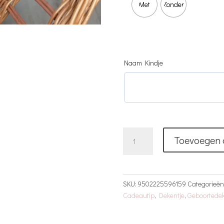
Met
Zonder
Naam Kindje
Tiara
Toevoegen 
Heart
Dekentje
|
Naam
SKU:
9502225596159
Categorieë
aantal
Cadeautip
,
Dekentje
,
Geboortede