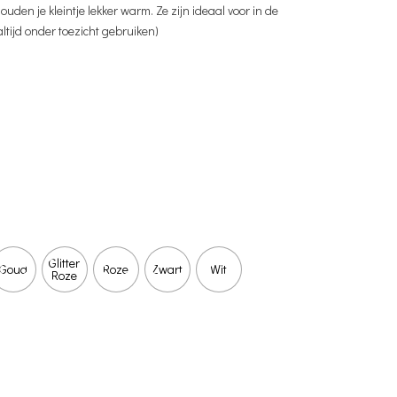
uden je kleintje lekker warm. Ze zijn ideaal voor in de
ltijd onder toezicht gebruiken)
Glitter
Goud
Roze
Zwart
Wit
Roze