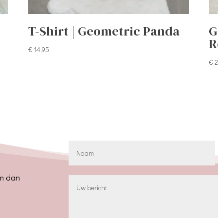
T-Shirt | Geometric Panda
G
R
€
14,95
€
2
em dan