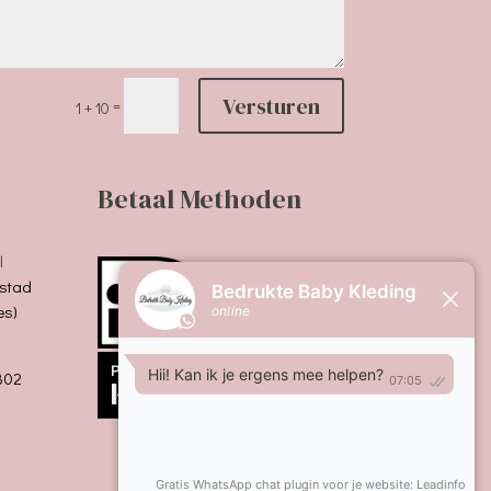
Versturen
=
1 + 10
Betaal Methoden
l
stad
es)
B02