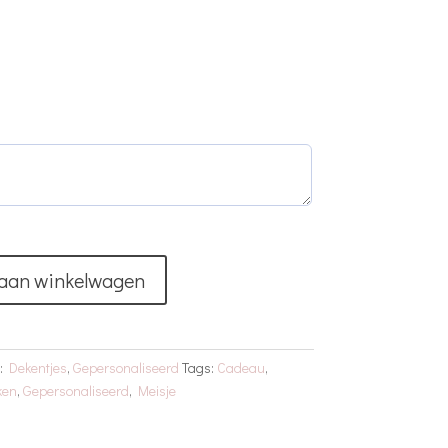
aan winkelwagen
n:
Dekentjes
,
Gepersonaliseerd
Tags:
Cadeau
,
ken
,
Gepersonaliseerd
,
Meisje