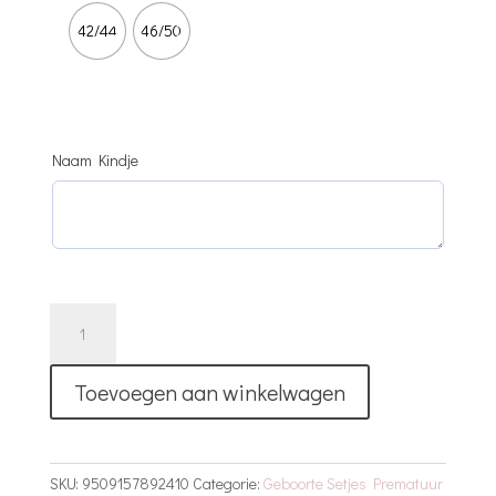
42/44
46/50
Naam Kindje
3
Delig
Luxe
Toevoegen aan winkelwagen
Prematuur
Setje
|
Gepersonaliseerd
SKU:
9509157892410
Categorie:
Geboorte Setjes Prematuur
|