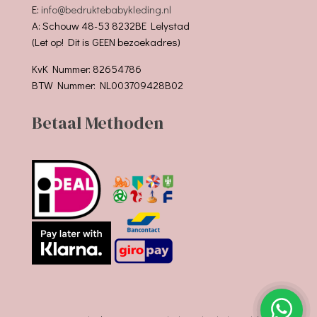
E:
info@bedruktebabykleding.nl
A: Schouw 48-53 8232BE Lelystad
(Let op! Dit is GEEN bezoekadres)
KvK Nummer: 82654786
BTW Nummer: NL003709428B02
Betaal Methoden