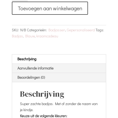
Met
Toevoegen aan winkelwagen
Naam
|
Blauw
aantal
SKU:
N/B
Categorieën:
Badjassen
,
Gepersonaliseerd
Tags:
Badjas
,
Blauw
,
kraamcadeau
Beschrijving
Aanvullende informatie
Beoordelingen (0)
Beschrijving
Super zachte badjas. Met of zonder de naam van
je kindje.
Keuze uit de volgende kleuren: