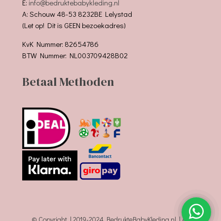
E:
info@bedruktebabykleding.nl
A: Schouw 48-53 8232BE Lelystad
(Let op! Dit is GEEN bezoekadres)
KvK Nummer: 82654786
BTW Nummer: NL003709428B02
Betaal Methoden
© Copyright | 2019-2024 BedrukteBabyKleding.nl | All