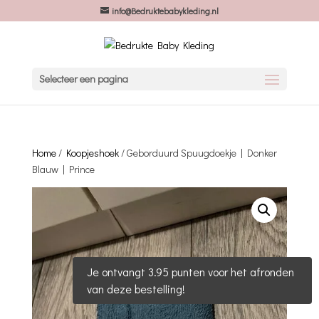
info@Bedruktebabykleding.nl
Selecteer een pagina
Home
/
Koopjeshoek
/ Geborduurd Spuugdoekje | Donker
Blauw | Prince
Je ontvangt 3.95 punten voor het afronden
van deze bestelling!