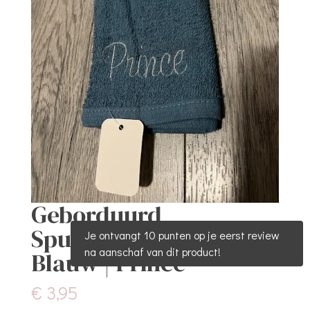
Geborduurd
Spuugdoekje | Donker
Je ontvangt 10 punten op je eerst review
na aanschaf van dit product!
Blauw | Prince
€
3,95