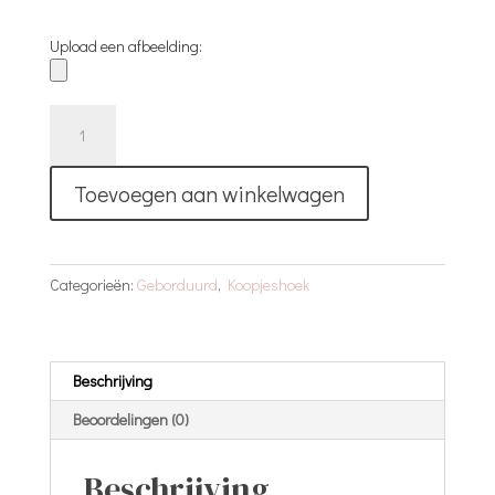
Upload een afbeelding:
Geborduurd
Spuugdoekje
|
Toevoegen aan winkelwagen
Donker
Blauw
|
Prince
Categorieën:
Geborduurd
,
Koopjeshoek
aantal
Beschrijving
Beoordelingen (0)
Beschrijving