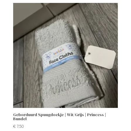
Geborduurd Spuugdoekje | Wit/Grijs | Princess |
Bundel
€
7,50