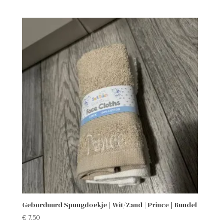
Geborduurd Spuugdoekje | Wit/Zand | Prince | Bundel
€
7,50