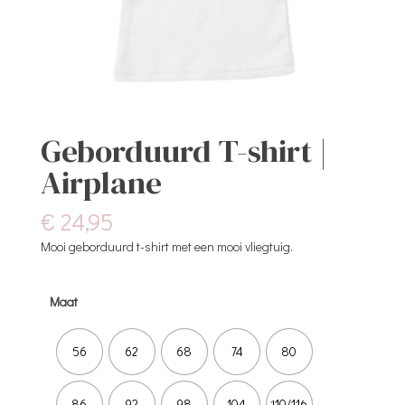
Geborduurd T-shirt |
Airplane
€
24,95
Mooi geborduurd t-shirt met een mooi vliegtuig.
Maat
56
62
68
74
80
86
92
98
104
110/116