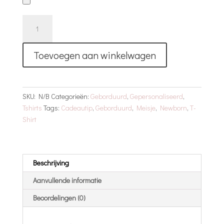
Geborduurd
T-
shirt
Toevoegen aan winkelwagen
|
Airplane
aantal
SKU:
N/B
Categorieën:
Geborduurd
,
Gepersonaliseerd
,
Tshirts
Tags:
Cadeautip
,
Geborduurd
,
Meisje
,
Newborn
,
T-
Shirt
Beschrijving
Aanvullende informatie
Beoordelingen (0)