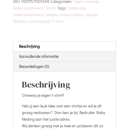
SKU:
9501157585668
Categorieën:
Eigen ontwerp
,
aantal
Gepersonaliseerd
,
Tshirts
Tags:
Cadeautip
,
Gepersonaliseerd
,
Jongen
,
kraamcadeau
,
Meisje
,
Newborn
,
ontwerpzelf
,
T-Shirt
Beschrijving
Aanvullende informatie
Beoordelingen (0)
Beschrijving
Ontwerp je eigen t-shirt!!
Heb jij een leuk idee voor een shirtje en wil je dit
graag realiseren? Dan ben je bij Bedrukte Baby
Kleding aan het juiste adres.
Wij denken graag met je mee en proberen dit zo