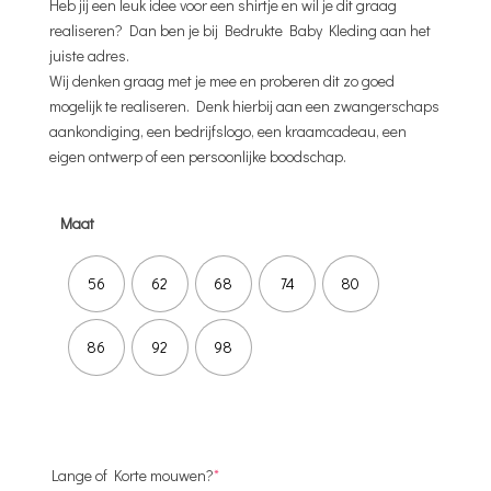
Heb jij een leuk idee voor een shirtje en wil je dit graag
realiseren? Dan ben je bij Bedrukte Baby Kleding aan het
juiste adres.
Wij denken graag met je mee en proberen dit zo goed
mogelijk te realiseren. Denk hierbij aan een zwangerschaps
aankondiging, een bedrijfslogo, een kraamcadeau, een
eigen ontwerp of een persoonlijke boodschap.
Maat
56
62
68
74
80
86
92
98
(required)
Lange of Korte mouwen?
*