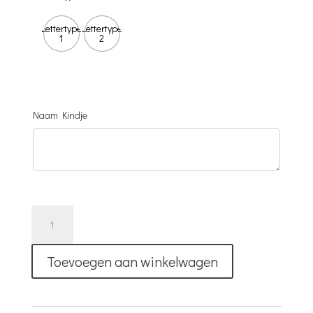
Lettertype
Lettertype
1
2
Naam Kindje
Ornament
Heart
Dekentje
Toevoegen aan winkelwagen
Met
Naam
aantal