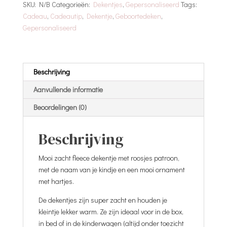
SKU:
N/B
Categorieën:
Dekentjes
,
Gepersonaliseerd
Tags:
Cadeau
,
Cadeautip
,
Dekentje
,
Geboortedeken
,
Gepersonaliseerd
Beschrijving
Aanvullende informatie
Beoordelingen (0)
Beschrijving
Mooi zacht fleece dekentje met roosjes patroon,
met de naam van je kindje en een mooi ornament
met hartjes.
De dekentjes zijn super zacht en houden je
kleintje lekker warm. Ze zijn ideaal voor in de box,
in bed of in de kinderwagen (altijd onder toezicht