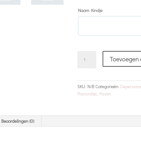
Naam Kindje
Paaszakje
Toevoegen 
Blauw
Met
Naam
en
SKU:
N/B
Categorieën:
Gepersonal
Oortjes
Paaszakje
,
Pasen
aantal
Beoordelingen (0)