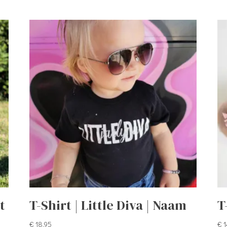
t
T-Shirt | Little Diva | Naam
T
€
18,95
€
1