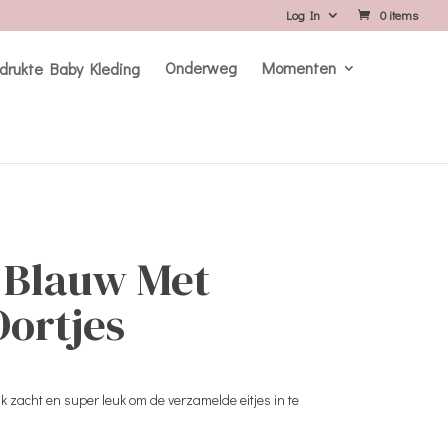
Log In
0 items
Onderweg
Momenten
 Blauw Met
ortjes
k zacht en super leuk om de verzamelde eitjes in te