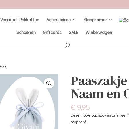
Voordeel Pakketten
Accessoires
Slaapkamer
Schoenen
Giftcards
SALE
Winkelwagen
tjes
Paaszakje
Naam en O
€
9,95
Deze mooie paaszakjes zijn heerlij
stoppen!