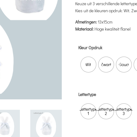
Keuze uit 3 verschillende lettertyp
Kies uit de kleuren opdruk: Wit, Zwar
Afmetingen:
13x15cm
Materiaal:
Hoge kwaliteit flanel
Kleur Opdruk
Wit
Zwart
Goud
Lettertype
Lettertype
Lettertype
Lettertype
1
2
3