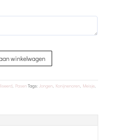
aan winkelwagen
iseerd
,
Pasen
Tags:
Jongen
,
Konijnenoren
,
Meisje
,