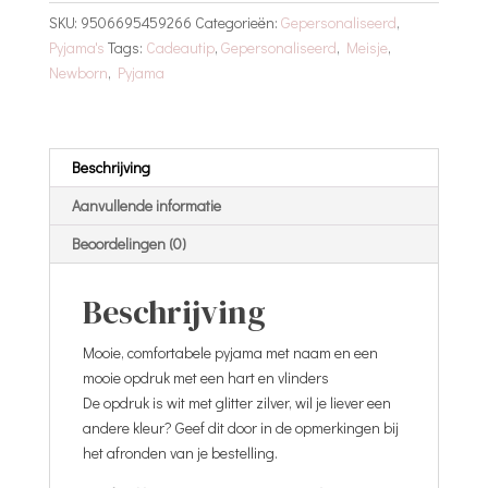
aantal
SKU:
9506695459266
Categorieën:
Gepersonaliseerd
,
Pyjama's
Tags:
Cadeautip
,
Gepersonaliseerd
,
Meisje
,
Newborn
,
Pyjama
Beschrijving
Aanvullende informatie
Beoordelingen (0)
Beschrijving
Mooie, comfortabele pyjama met naam en een
mooie opdruk met een hart en vlinders
De opdruk is wit met glitter zilver, wil je liever een
andere kleur? Geef dit door in de opmerkingen bij
het afronden van je bestelling.