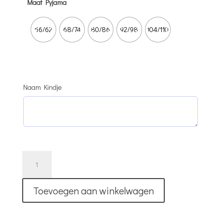
Maat Pyjama
56/62
68/74
80/86
92/98
104/110
Naam Kindje
Pyjama
Met
Naam
Toevoegen aan winkelwagen
|
Butterfly
Love