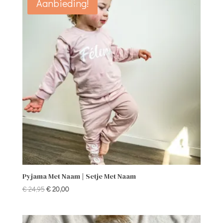
Aanbieding!
Pyjama Met Naam | Setje Met Naam
Oorspronkelijke
Huidige
€
24,95
€
20,00
prijs
prijs
was:
is:
€ 24,95.
€ 20,00.