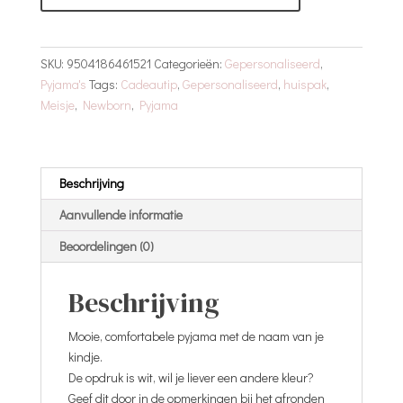
Setje
Met
Naam
SKU:
9504186461521
Categorieën:
Gepersonaliseerd
,
aantal
Pyjama's
Tags:
Cadeautip
,
Gepersonaliseerd
,
huispak
,
Meisje
,
Newborn
,
Pyjama
Beschrijving
Aanvullende informatie
Beoordelingen (0)
Beschrijving
Mooie, comfortabele pyjama met de naam van je
kindje.
De opdruk is wit, wil je liever een andere kleur?
Geef dit door in de opmerkingen bij het afronden