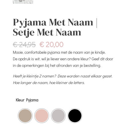
Pyjama Met Naam |
Setje Met Naam
Oorspronkelijke
Huidige
€
24,95
€
20,00
prijs
prijs
Mooie, comfortabele pyjama met de naam van je kindje.
was:
is:
De opdruk is wit, wil je liever een andere kleur? Geef dit door
€ 24,95.
€ 20,00.
in de opmerkingen bij het afronden van je bestelling.
Heeft je kleintje 2 namen? Deze worden naast elkaar gezet.
Hoe langer de naam, hoe kleiner de letters.
Kleur Pyjama