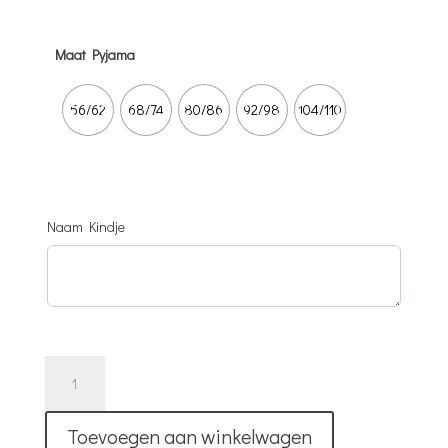
Maat Pyjama
56/62
68/74
80/86
92/98
104/110
Naam Kindje
Pyjama
Met
Naam
Toevoegen aan winkelwagen
|