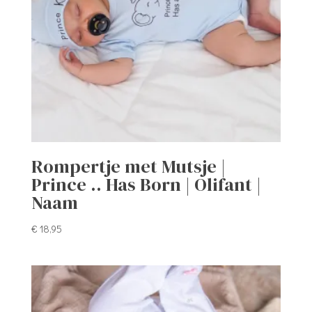
Rompertje met Mutsje |
Prince .. Has Born | Olifant |
Naam
€
18,95