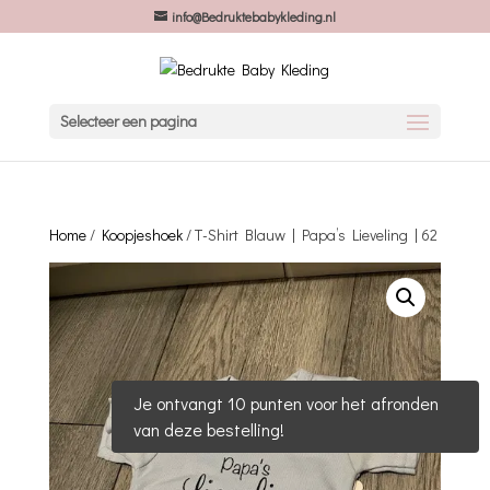
info@Bedruktebabykleding.nl
Selecteer een pagina
Home
/
Koopjeshoek
/ T-Shirt Blauw | Papa’s Lieveling | 62
Je ontvangt 10 punten voor het afronden
van deze bestelling!