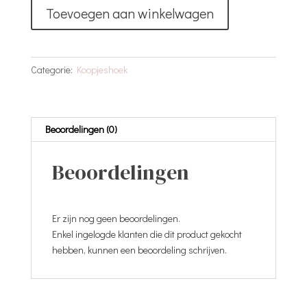
T-
Toevoegen aan winkelwagen
Shirt
Blauw
|
Papa's
Categorie:
Koopjeshoek
Lieveling
|
62
aantal
Beoordelingen (0)
Beoordelingen
Er zijn nog geen beoordelingen.
Enkel ingelogde klanten die dit product gekocht
hebben, kunnen een beoordeling schrijven.