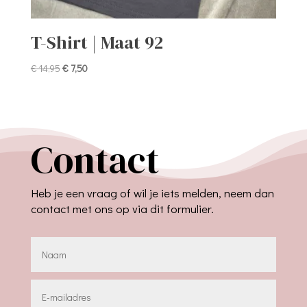
T-Shirt | Maat 92
Oorspronkelijke
Huidige
€
14,95
€
7,50
prijs
prijs
was:
is:
€ 14,95.
€ 7,50.
Contact
Heb je een vraag of wil je iets melden, neem dan
contact met ons op via dit formulier.