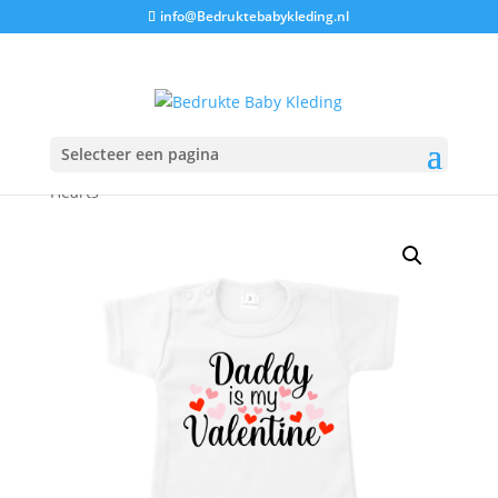
info@Bedruktebabykleding.nl
Selecteer een pagina
Home
/
Tshirts
/ T-Shirt | Daddy Is My Valentine
Hearts