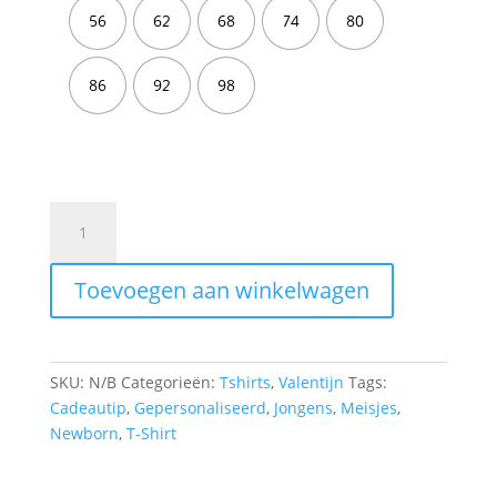
56
62
68
74
80
86
92
98
T-
Shirt
|
Toevoegen aan winkelwagen
Daddy
Is
My
Valentine
SKU:
N/B
Categorieën:
Tshirts
,
Valentijn
Tags:
Hearts
Cadeautip
,
Gepersonaliseerd
,
Jongens
,
Meisjes
,
aantal
Newborn
,
T-Shirt