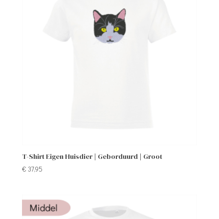
T-Shirt Eigen Huisdier | Geborduurd | Groot
€
37,95