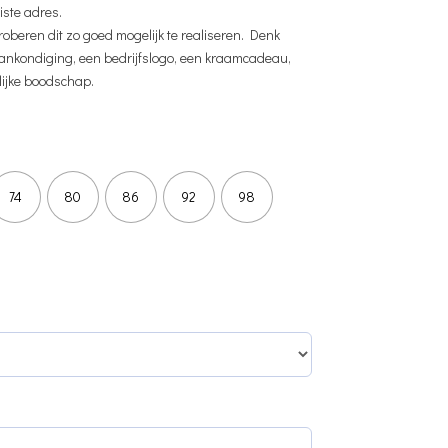
iste adres.
oberen dit zo goed mogelijk te realiseren. Denk
nkondiging, een bedrijfslogo, een kraamcadeau,
lijke boodschap.
74
80
86
92
98
d)