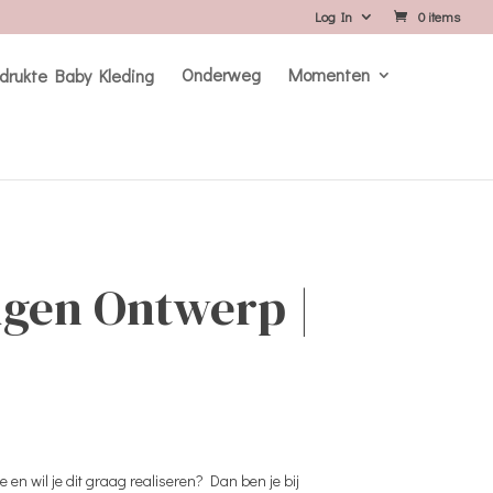
Log In
0 items
Onderweg
Momenten
Eigen Ontwerp |
je en wil je dit graag realiseren? Dan ben je bij