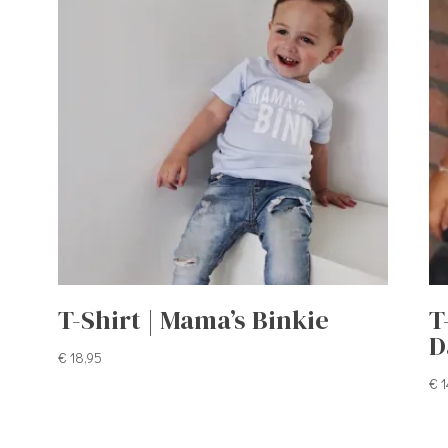
T-Shirt | Mama’s Binkie
T
D
€
18,95
€
1