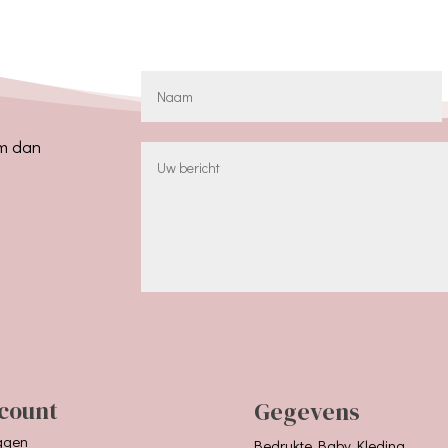
em dan
count
Gegevens
ggen
Bedrukte Baby Kleding