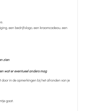
es.
iging, een bedrijfslogo, een kraamcadeau, een
an zien
even wat er eventueel anders mag
it door in de opmerkingen bij het afronden van je
ntje gaat.