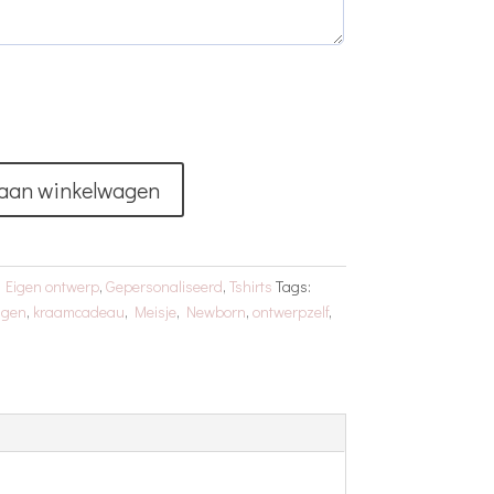
aan winkelwagen
:
Eigen ontwerp
,
Gepersonaliseerd
,
Tshirts
Tags:
ngen
,
kraamcadeau
,
Meisje
,
Newborn
,
ontwerpzelf
,