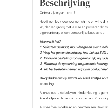
Beschrijving
Ontwerp je eigen t-shirt!!
Heb jij een leuk idee voor een shirtje en wil je
Wij denken graag met je mee en proberen dit z
eigen ontwerp of een persoonlijke boodschap.
Hoe werkt het?
1. Selecteer de maat, mouwlengte en eventueel l
2. Voeg het gewenste ontwerp toe. Let op! SVG,
2. Plaats de bestelling zoals gewoonlijk, wij ra
3. Plaats bij de opmerking de gewenste lettertype
4. Na het bestellen nemen wij z.s.m contact me
De opdruk is wit op zwarte en sand shirtjes en z
bestelling.
Al onze bedrukte baby en -kinderkleding is gem
Alle shirtjes en truien zijn voorzien van 2 handi
Al onze folie is gekeurd en bevatten een Oeko te