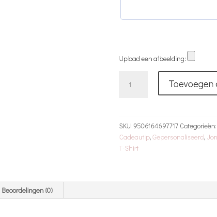
Upload een afbeelding:
T-
Toevoegen 
Shirt
|
Eigen
Ontwerp
SKU:
9506164697717
Categorieën
|
Cadeautip
,
Gepersonaliseerd
,
Jo
Zwart
T-Shirt
aantal
Beoordelingen (0)