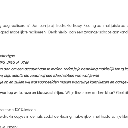
 dit graag realiseren? Dan ben je bij Bedrukte Baby Kleding aan het juiste adr
o goed mogelijk te realiseren. Denk hierbij aan een zwangerschaps aankond
ettertype
 JPG ,JPEG of PNG
den aan om een account aan te maken zodat je je bestelling makkelijk terug k
, stijl, details etc zodat wij een idee hebben van wat je wilt
t je op en zullen wij wat voorbeelden maken waaruit je kunt kiezen en aang
wart op witte, roze en blauwe shirtjes.
Wil je liever een andere kleur? Geef d
aakt van 100% katoen.
ge drukknoopjes in de hals zodat de kleding makkelijk om het hoofd van je klei
x keurmerk.